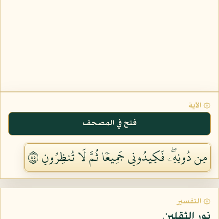
۞ الآية
فتح في المصحف
مِن دُونِهِۦۖ فَكِيدُونِي جَمِيعٗا ثُمَّ لَا تُنظِرُونِ ٥٥
۞ التفسير
نور الثقلين