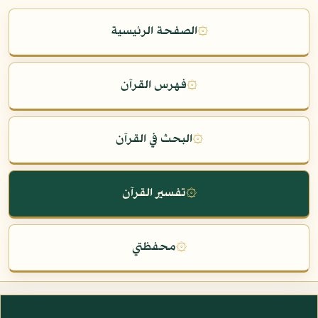
۞
الصفحة الرئيسية
۞
فهرس القرآن
۞
البحث في القرآن
۞
تفسير القرآن
۞
محفظتي