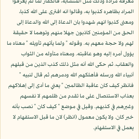
معرفة مراده وذلك مثل المتشابه، فالكفار لما لم يعرفوا
المراد بظاهره كذبوا به، وقالوا انه افترى على الله كذبا،
ومعنى كذبوا انهم شهدوا بان الدعاة إلى الله والدعاة إلى
الحق من المؤمنين كاذبون جهلا منهم وتوهما لا حقيقة
لهم ولا حجة معهم به. وقوله " ولما يأتهم تأويله " معناه ما
يؤول أمره إليه وهو عاقبته. ومعناه متأوله من الثواب
والعقاب. ثم حكى الله أنه مثل ذلك كذب الذين من قبلهم
أنبياء الله ورسله فأهلكهم الله ودمرهم ثم قال لنبيه "
فانظر كيف كان عاقبة الظالمين " يعني ما أدى إلى إهلاكهم
بعذاب الاستئصال على ما تقدم من ظلمهم لا نفسهم
وغيرهم في كذبهم. وقيل في موضع " كيف كان " نصب بأنه
خبر كان. ولا يكون معمول (انظر) لان ما قبل الاستفهام لا
يعمل في الاستفهام.