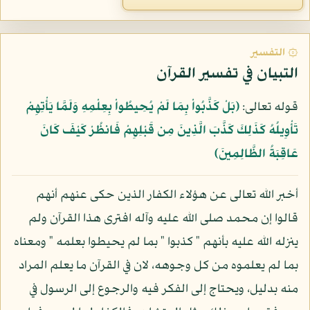
۞ التفسير
التبيان في تفسير القرآن
قوله تعالى:
﴿بَلْ كَذَّبُواْ بِمَا لَمْ يُحِيطُواْ بِعِلْمِهِ وَلَمَّا يَأْتِهِمْ
تَأْوِيلُهُ كَذَلِكَ كَذَّبَ الَّذِينَ مِن قَبْلِهِمْ فَانظُرْ كَيْفَ كَانَ
عَاقِبَةُ الظَّالِمِينَ﴾
أخبر الله تعالى عن هؤلاء الكفار الذين حكى عنهم أنهم
قالوا إن محمد صلى الله عليه وآله افترى هذا القرآن ولم
ينزله الله عليه بأنهم " كذبوا " بما لم يحيطوا بعلمه " ومعناه
بما لم يعلموه من كل وجوهه، لان في القرآن ما يعلم المراد
منه بدليل، ويحتاج إلى الفكر فيه والرجوع إلى الرسول في