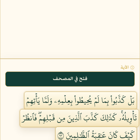
۞ الآية
فتح في المصحف
بَلۡ كَذَّبُواْ بِمَا لَمۡ يُحِيطُواْ بِعِلۡمِهِۦ وَلَمَّا يَأۡتِهِمۡ
تَأۡوِيلُهُۥۚ كَذَٰلِكَ كَذَّبَ ٱلَّذِينَ مِن قَبۡلِهِمۡۖ فَٱنظُرۡ
كَيۡفَ كَانَ عَٰقِبَةُ ٱلظَّٰلِمِينَ ٣٩