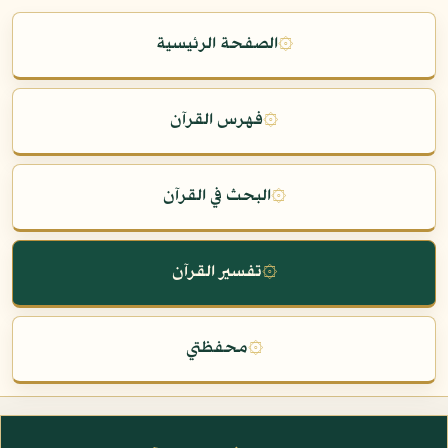
۞
الصفحة الرئيسية
۞
فهرس القرآن
۞
البحث في القرآن
۞
تفسير القرآن
۞
محفظتي