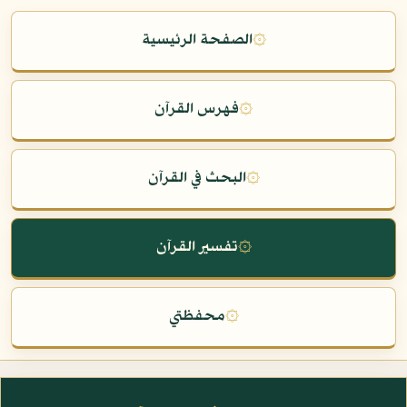
۞
الصفحة الرئيسية
۞
فهرس القرآن
۞
البحث في القرآن
۞
تفسير القرآن
۞
محفظتي