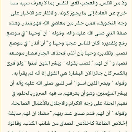
ولا من الانس. والعجب تغير النفس بما لا يعرف سببه مما
خرج عن العادة إلى ما يجوز كونه. والانذار هو الاخبار على
وجه التخويف، فمن حذر من معاصي الله فهو منذر. وهذه
صفة النبي صلى الله عليه وآله. وقوله " أن أوحينا " في موضع
رفع وتقديره أكان للناس عجبا وحينا و " أن أنذر " في موضع
نصب، وتقديره وحينا بأن أنذر، فحذف الجار فصار موضعه
نصبا، و " أن لهم " نصب بقوله " وبشر الذين آمنوا " ولو قرئ
بالكسر كان جائزا لان البشارة هي القول إلا أنه لم يقرأ به.
وقوله " وبشر الذين آمنوا " أمر للنبي صلى الله عليه وآله أن
يبشر المؤمنين، وهو أن يعرفهم ما فيه السرور بالخلود في
نعيم الجنة على وجه الاكرام والاجلال بالأعمال الصالحة.
وقوله " أن لهم قدم صدق عند ربهم " معناه ان لهم سابقة
إخلاص الطاعة كاخلاص الصدق من شائب الكذب. وقالوا: