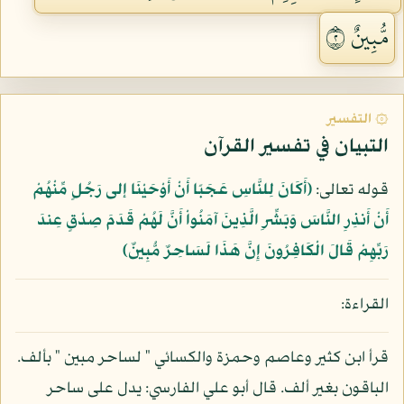
مُّبِينٌ ٢
۞ التفسير
التبيان في تفسير القرآن
قوله تعالى:
﴿أَكَانَ لِلنَّاسِ عَجَبًا أَنْ أَوْحَيْنَا إلى رَجُلٍ مِّنْهُمْ
أَنْ أَنذِرِ النَّاسَ وَبَشِّرِ الَّذِينَ آمَنُواْ أَنَّ لَهُمْ قَدَمَ صِدْقٍ عِندَ
رَبِّهِمْ قَالَ الْكَافِرُونَ إِنَّ هَذَا لَسَاحِرٌ مُّبِينٌ﴾
القراءة:
قرأ ابن كثير وعاصم وحمزة والكسائي " لساحر مبين " بألف.
الباقون بغير ألف. قال أبو علي الفارسي: يدل على ساحر