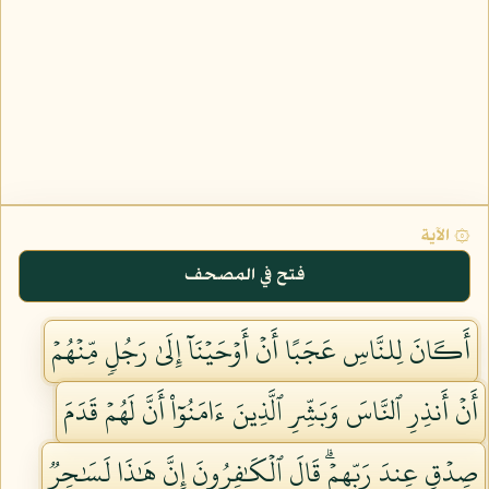
۞ الآية
فتح في المصحف
أَكَانَ لِلنَّاسِ عَجَبًا أَنۡ أَوۡحَيۡنَآ إِلَىٰ رَجُلٖ مِّنۡهُمۡ
أَنۡ أَنذِرِ ٱلنَّاسَ وَبَشِّرِ ٱلَّذِينَ ءَامَنُوٓاْ أَنَّ لَهُمۡ قَدَمَ
صِدۡقٍ عِندَ رَبِّهِمۡۗ قَالَ ٱلۡكَٰفِرُونَ إِنَّ هَٰذَا لَسَٰحِرٞ