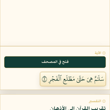
۞ الآية
فتح في المصحف
سَلَٰمٌ هِيَ حَتَّىٰ مَطۡلَعِ ٱلۡفَجۡرِ ٥
۞ التفسير
تقريب القرآن إلى الأذهان