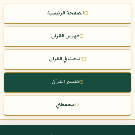
۞
الصفحة الرئيسية
۞
فهرس القرآن
۞
البحث في القرآن
۞
تفسير القرآن
۞
محفظتي