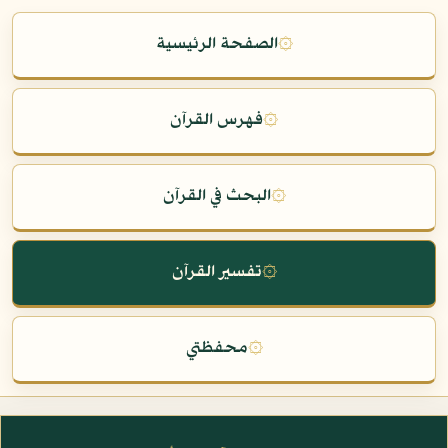
۞
الصفحة الرئيسية
۞
فهرس القرآن
۞
البحث في القرآن
۞
تفسير القرآن
۞
محفظتي