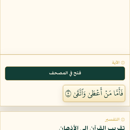
۞ الآية
فتح في المصحف
فَأَمَّا مَنۡ أَعۡطَىٰ وَٱتَّقَىٰ ٥
۞ التفسير
تقريب القرآن إلى الأذهان