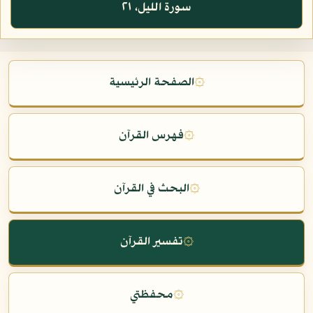
سورة الليل، ٢١
۞
الصفحة الرئيسية
۞
فهرس القرآن
۞
البحث في القرآن
۞
تفسير القرآن
۞
محفظتي