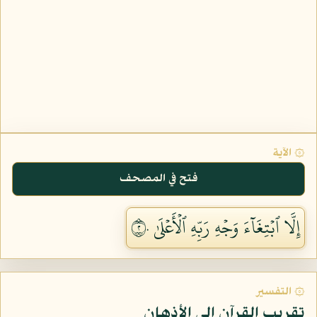
۞ الآية
فتح في المصحف
إِلَّا ٱبۡتِغَآءَ وَجۡهِ رَبِّهِ ٱلۡأَعۡلَىٰ ٢٠
۞ التفسير
تقريب القرآن إلى الأذهان