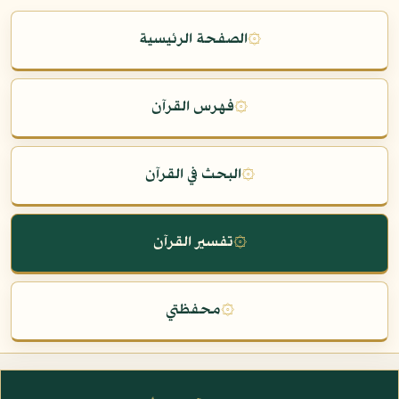
۞
الصفحة الرئيسية
۞
فهرس القرآن
۞
البحث في القرآن
۞
تفسير القرآن
۞
محفظتي