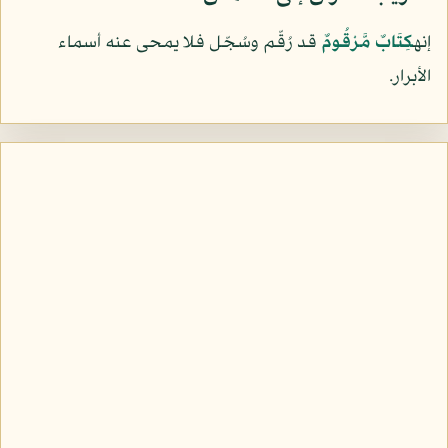
إنه
كِتَابٌ مَّرْقُومٌ
قد رُقّم وسُجّل فلا يمحى عنه أسماء
الأبرار.