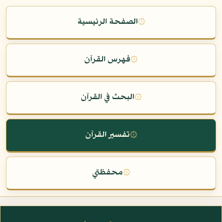
۞
الصفحة الرئيسية
۞
فهرس القرآن
۞
البحث في القرآن
۞
تفسير القرآن
۞
محفظتي