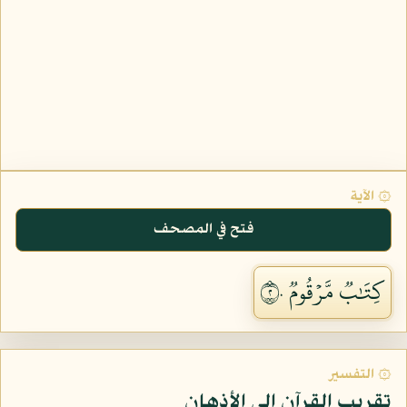
۞ الآية
فتح في المصحف
كِتَٰبٞ مَّرۡقُومٞ ٢٠
۞ التفسير
تقريب القرآن إلى الأذهان