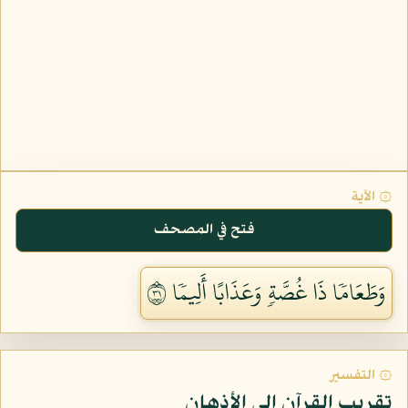
۞ الآية
فتح في المصحف
وَطَعَامٗا ذَا غُصَّةٖ وَعَذَابًا أَلِيمٗا ١٣
۞ التفسير
تقريب القرآن إلى الأذهان