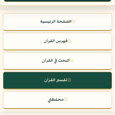
۞
الصفحة الرئيسية
۞
فهرس القرآن
۞
البحث في القرآن
۞
تفسير القرآن
۞
محفظتي