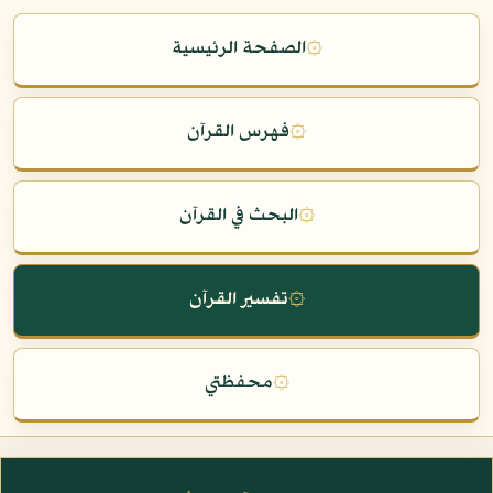
۞
الصفحة الرئيسية
۞
فهرس القرآن
۞
البحث في القرآن
۞
تفسير القرآن
۞
محفظتي