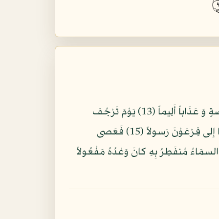
وَ ذَرْنى وَ المُْكَذِّبِينَ أُولى النّعْمَةِ وَ مَهِّلْهُمْ قَلِيلاً (11) إِنّ لَدَيْنَا أَنكالاً وَ جَحِيماً (12) وَ طعَاماً ذَا غُصةٍ وَ عَذَاباً أَلِيماً (13) يَوْمَ تَرْجُف
الأَرْض وَ الجِْبَالُ وَ كانَتِ الجِْبَالُ كَثِيباً مّهِيلاً (14) إِنّا أَرْسلْنَا إِلَيْكمْ رَسولاً شهِداً عَلَيْكمْ كَمَا أَرْسلْنَا إِلى فِرْعَوْنَ رَسولاً (15) فَعَصى
ْنُ الرّسولَ فَأَخَذْنَهُ أَخْذاً وَبِيلاً (16) فَكَيْف تَتّقُونَ إِن كَفَرْتمْ يَوْماً يجْعَلُ الْوِلْدَنَ شِيباً (17) السمَاءُ مُنفَطِرُ بِهِ كانَ وَعْدُهُ مَفْعُولاً