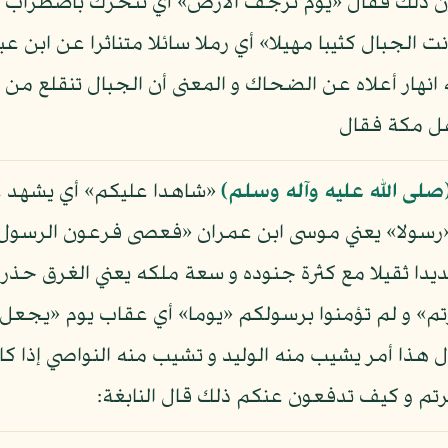
ن ذلك فقال «يوم ترجف الأرض» أي تتحرك باضطراب ش
الجبال كثيبا مهيلا» أي رملا سائلا متناثرا عن ابن عب
انهار أعلاه عن الضحاك و المعنى أن الجبال تنقلع من 
هل مكة فقال
صلى الله عليه وآله وسلم)
«شاهدا عليكم» أي يشهد علي
 «رسولا» يعني موسى ابن عمران «فعصى فرعون الرسول» و
ديدا ثقيلا مع كثرة جنوده و سعة ملكه يعني الغرق حذر
» و لم تؤمنوا برسولكم «يوما» أي عقاب يوم «يجعل ا
 هذا أمر يشيب منه الوليد و تشيب منه النواصي إذا كا
م و كيف تدفعون عنكم ذلك قال النابغة: