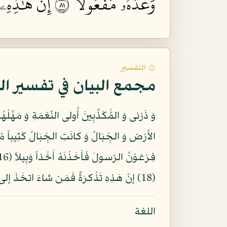
وَعۡدُهُۥ مَفۡعُولًا ١٨
إِنَّ هَٰذِهِۦ 
۞ التفسير
مجمع البيان في تفسير ال
(18) إِنّ هَذِهِ تَذْكرَةٌ فَمَن شاءَ اتخَذَ إِلى رَبِّهِ سبِيلاً (19)
اللغة