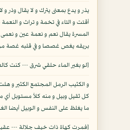
يذر و يدع بمعنى يترك و لا يقال وذر و ل
أقتت و التاء في تخمة و تراث و النعمة
المسرة يقال نعم و نعمة عين و نعمى ع
بريقه يغص غصصا و في قلبه غصة من كذ
{لو بغير الماء حلقي شرق --- كنت كال
و الكثيب الرمل المجتمع الكثير و هلت 
كل ثقيل وبيل و منه كلأ مستوبل أي مس
ما يغلظ على النفس و الوبيل أيضا ال
{فمرت كهاة ذات خيف جلالة --- عقيلة