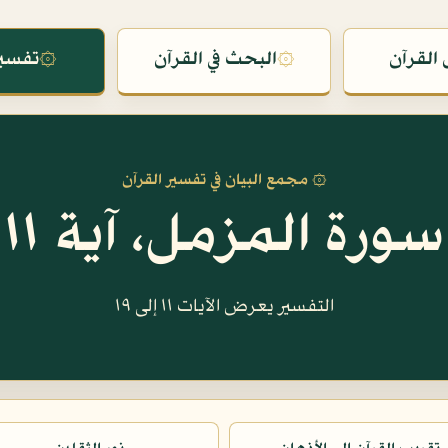
القرآن
۞
البحث في القرآن
۞
تفسير
۞ مجمع البيان في تفسير القرآن
سورة المزمل، آية ١١
التفسير يعرض الآيات ١١ إلى ١٩