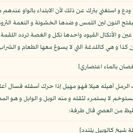
ا ودع و استغني بترك عن ذلك لأن الابتداء بالواو عندهم م
 بفتح النون لين اللمس و ضدها الخشونة و النعمة الثروة
ين و الأنكال القيود واحدها نكل و الغصة تردد اللقمة 
ا و هي كاللدغة التي لا يسوغ معها الطعام و الشراب
غصان بالماء اعتصاري}
الرمل أهيله هيلا فهو مهيل إذا حرك أسفله فسال أعلاه 
توخم لا يستمرء لثقله و منه الوبل و الوابل و هو المط
غليظ من العصي قال طرفة:
 شيخ كالوبيل يلندد}