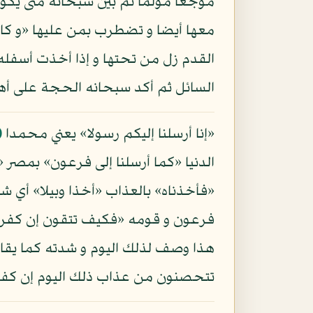
موجعا مؤلما ثم بين سبحانه متى يكو
معها أيضا و تضطرب بمن عليها «و كانت 
القدم زل من تحتها و إذا أخذت أسفله 
السائل ثم أكد سبحانه الحجة على أ
«إنا أرسلنا إليكم رسولا» يعني محمدا
(
الدنيا «كما أرسلنا إلى فرعون» بمصر
«فأخذناه» بالعذاب «أخذا وبيلا» أي ش
فرعون و قومه «فكيف تتقون إن كفرتم
هذا وصف لذلك اليوم و شدته كما يقال
تتحصنون من عذاب ذلك اليوم إن كفرت