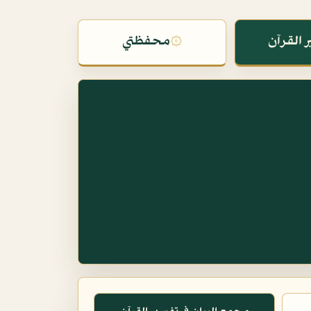
 القرآن
۞
محفظتي