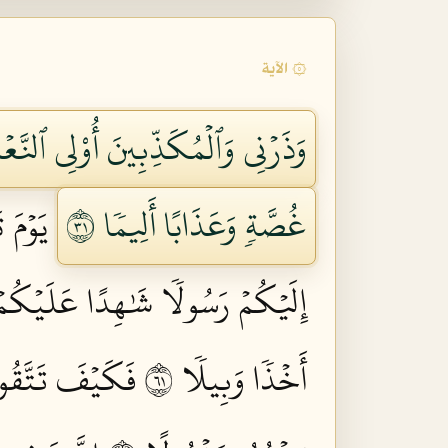
۞ الآية
وَذَرۡنِي وَٱلۡمُكَذِّبِينَ أُوْلِي ٱلنَّعۡمَ
غُصَّةٖ وَعَذَابًا أَلِيمٗا ١٣
يَوۡمَ 
إِلَيۡكُمۡ رَسُولٗا شَٰهِدًا عَلَيۡكُمۡ كَ
أَخۡذٗا وَبِيلٗا ١٦
فَكَيۡفَ تَتَّقُونَ