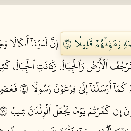
ةِ وَمَهِّلۡهُمۡ قَلِيلًا ١١
إِنَّ لَدَيۡنَآ أَنكَالٗا وَ
تَرۡجُفُ ٱلۡأَرۡضُ وَٱلۡجِبَالُ وَكَانَتِ ٱلۡجِبَالُ كَثِيب
مَآ أَرۡسَلۡنَآ إِلَىٰ فِرۡعَوۡنَ رَسُولٗا ١٥
فَعَصَىٰ
 إِن كَفَرۡتُمۡ يَوۡمٗا يَجۡعَلُ ٱلۡوِلۡدَٰنَ شِيبًا ١٧