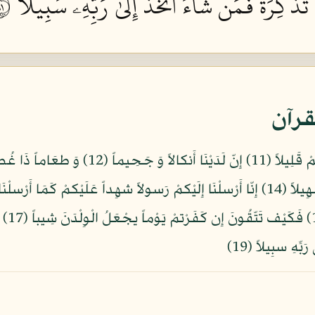
تَذۡكِرَةٞۖ فَمَن شَآءَ ٱتَّخَذَ إِلَىٰ رَبِّهِۦ سَبِيلًا ١٩
قرآن
فِرْعَو