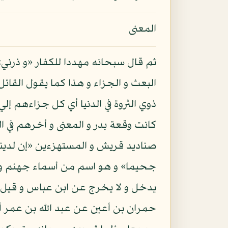
المعنى
ثم قال سبحانه مهددا للكفار «و ذرني»
البعث و الجزاء و هذا كما يقول القائل
ذوي الثروة في الدنيا أي كل جزاءهم إل
كانت وقعة بدر و المعنى و أخرهم في ال
صناديد قريش و المستهزءين «إن لدينا أن
جحيما» و هو اسم من أسماء جهنم و قي
يدخل و لا يخرج عن ابن عباس و قيل ط
حمران بن أعين عن عبد الله بن عمر أن