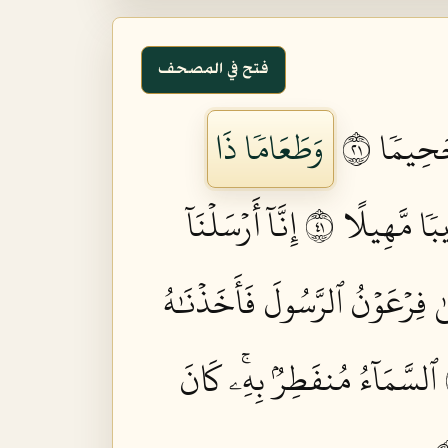
فتح في المصحف
جَحِيمٗا ١٢
وَطَعَامٗا ذَا
ٗا مَّهِيلًا ١٤
إِنَّآ أَرۡسَلۡنَآ
 فِرۡعَوۡنُ ٱلرَّسُولَ فَأَخَذۡنَٰهُ
ٱلسَّمَآءُ مُنفَطِرُۢ بِهِۦۚ كَانَ