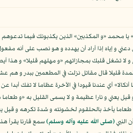
 يا محمد «و المكذبين» الذين يكذبونك فيما تدعوهم إل
 دعني و إياه إذا أراد أن يهدده و هو نصب على أنه مفعو
ي و لا تشغل قلبك بمجازاتهم «و مهلهم قليلا» و هذا أيض
مدة قليلا قال مقاتل نزلت في المطعمين ببدر و هم عشرة
كالا» أي عندنا قيودا في الآخرة عظاما لا تفك أبدا عن 
ل يعني و نارا عظيمة و لا يسمى القليل به «و طعاما 
عاما يأخذ بالحلقوم لخشونته و شدة تكرهه و قيل يعن
 النبي
(صلى الله عليه وآله وسلم)
سمع قارئا يقرأ هذه