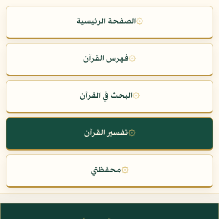
۞
الصفحة الرئيسية
۞
فهرس القرآن
۞
البحث في القرآن
۞
تفسير القرآن
۞
محفظتي