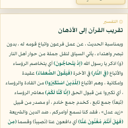
۞ التفسير
تقريب القرآن إلى الأذهان
وبمناسبة الحديث ، عن عمل فرعون واتباع قومه له ، بدون
تبصر واهتداء ، يأتي السياق لنقل جملة من حوار أهل النار
(وَ) اذكر يا رسول الله
(إِذْ يَتَحاجُّونَ)
أي يتخاصم الرؤساء
والأتباع
(فِي النَّارِ)
في الآخرة
(فَيَقُولُ الضُّعَفاءُ)
عقيدة
وإمكانية ، وهم الأتباع
(لِلَّذِينَ اسْتَكْبَرُوا)
من القادة والرؤساء
، أي تكبروا عن قبول الحق
(إِنَّا كُنَّا لَكُمْ)
معاشر الرؤساء
(تَبَعاً) جمع تابع ، كخدم جمع خادم ، أو مصدر من قبيل
«زيد عدل» ، فقد كنا نسمع أوامركم ، ضد الدين والشريعة
(فَهَلْ أَنْتُمْ مُغْنُونَ عَنَّا)
أي دافعون عنا (نَصِيباً) وقسما
(مِنَ