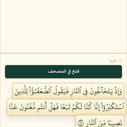
۞ الآية
فتح في المصحف
وَإِذۡ يَتَحَآجُّونَ فِي ٱلنَّارِ فَيَقُولُ ٱلضُّعَفَٰٓؤُاْ لِلَّذِينَ
ٱسۡتَكۡبَرُوٓاْ إِنَّا كُنَّا لَكُمۡ تَبَعٗا فَهَلۡ أَنتُم مُّغۡنُونَ عَنَّا
نَصِيبٗا مِّنَ ٱلنَّارِ ٤٧