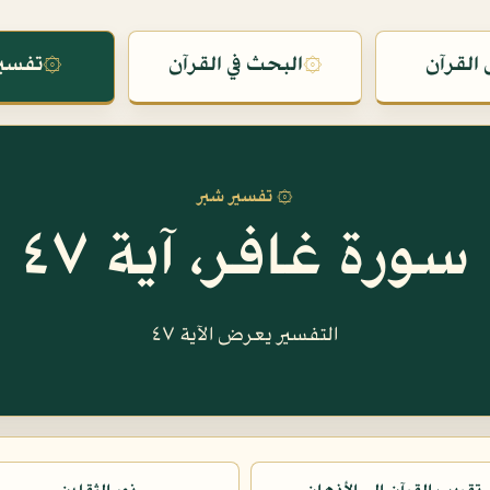
القرآن
۞
البحث في القرآن
۞
تفسير
۞ تفسير شبر
سورة غافر، آية ٤٧
التفسير يعرض الآية ٤٧