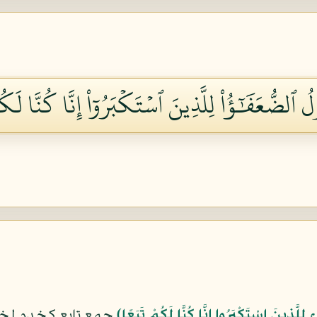
ُ ٱلضُّعَفَٰٓؤُاْ لِلَّذِينَ ٱسۡتَكۡبَرُوٓاْ إِنَّا كُنَّا لَك
ِلَّذِينَ اسْتَكْبَرُوا إِنَّا كُنَّا لَكُمْ تَبَعًا﴾
جمع تابع كخدم لخ