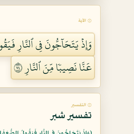
۞ الآية
وَإِذۡ يَتَحَآجُّونَ فِي ٱلنَّارِ فَيَقُول
عَنَّا نَصِيبٗا مِّنَ ٱلنَّارِ ٤٧
۞ التفسير
تفسير شبر
﴿وَإِذْ يَتَحَاجُّونَ فِي النَّارِ فَيَقُولُ الضُّعَفَاء ل