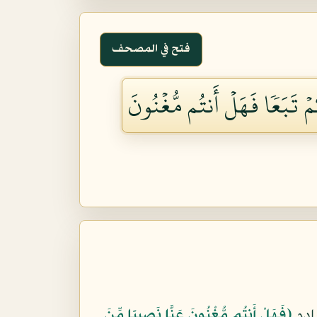
فتح في المصحف
ُمۡ تَبَعٗا فَهَلۡ أَنتُم مُّغۡنُونَ
ادم
﴿فَهَلْ أَنتُم مُّغْنُونَ عَنَّا نَصِيبًا مِّنَ