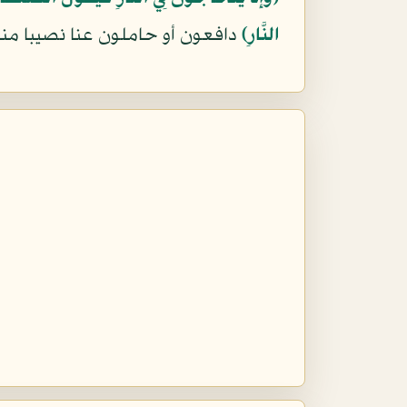
النَّارِ﴾
دافعون أو حاملون عنا نصيبا منه