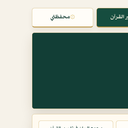
 القرآن
۞
محفظتي