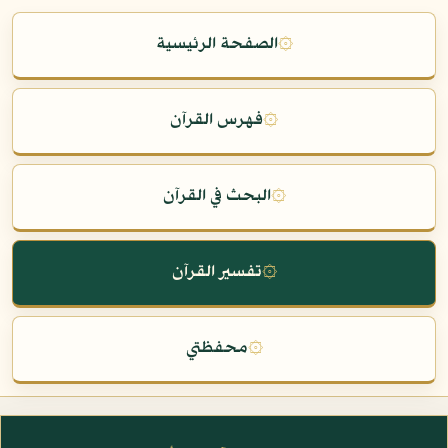
۞
الصفحة الرئيسية
۞
فهرس القرآن
۞
البحث في القرآن
۞
تفسير القرآن
۞
محفظتي