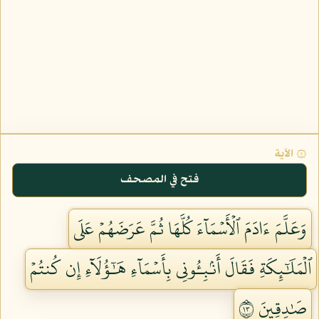
۞ الآية
فتح في المصحف
وَعَلَّمَ ءَادَمَ ٱلۡأَسۡمَآءَ كُلَّهَا ثُمَّ عَرَضَهُمۡ عَلَى
ٱلۡمَلَٰٓئِكَةِ فَقَالَ أَنۢبِـُٔونِي بِأَسۡمَآءِ هَٰٓؤُلَآءِ إِن كُنتُمۡ
صَٰدِقِينَ ٣١