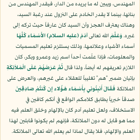
المهندس، ويبين له ما يريده من الدار، فيقدر المهندس من
بنائها، بينما لا يقدر الخادم على النزول عند رغبة السيد،
وهناك يعترف العجز وأن السيد كان عارفاً حيث تركه إلى
غيره.
وَعَلَّمَ
الله تعالى
آدَمَ
(عليه السلام)
الأَسْمَاء كُلَّهَا
أسماء الأشياء وعلائمها، وذلك يستلزم تعليم المسميات
والمعلومات، فإذا علّمت أحداً اسم زيد وعمرو وبكر، كان
اللازم تعريفهم له أيضاً، ولذا قال
ثُمَّ عَرَضَهُمْ عَلَى الْمَلاَئِكَةِ
بإتيان ضمير "هم" تغليباً للعقلاء على غيرهم، والعرض على
الملائكة
فَقَالَ أَنبِئُونِي بِأَسْمَاء هَؤُلاء إِن كُنتُمْ صَادِقِينَ
صدقاً خبرياً يطابق كلامكم الواقع في أنكم كافين في
الاستخلاف، ولعل تعليم آدم كان بالإلهام وخلق العلم فيه
مما هو قابل له دون الملائكة، فإنهم لم يكونوا قابلين لهذا
العلم والإلهام، فلا يقال لماذا لم يعلم الله تعالى الملائكة.