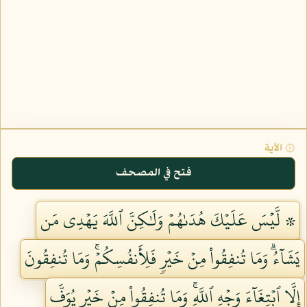
۞ الآية
فتح في المصحف
۞ لَّيۡسَ عَلَيۡكَ هُدَىٰهُمۡ وَلَٰكِنَّ ٱللَّهَ يَهۡدِي مَن
يَشَآءُۗ وَمَا تُنفِقُواْ مِنۡ خَيۡرٖ فَلِأَنفُسِكُمۡۚ وَمَا تُنفِقُونَ
إِلَّا ٱبۡتِغَآءَ وَجۡهِ ٱللَّهِۚ وَمَا تُنفِقُواْ مِنۡ خَيۡرٖ يُوَفَّ