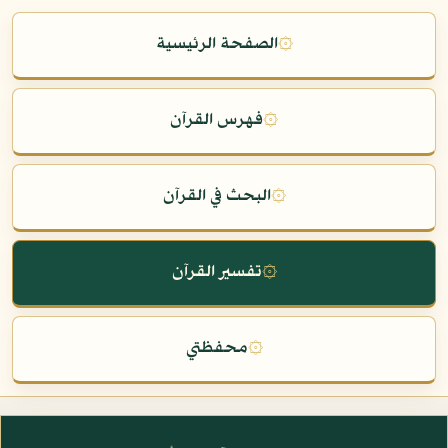
۞
الصفحة الرئيسية
۞
فهرس القرآن
۞
البحث في القرآن
۞
تفسير القرآن
۞
محفظتي