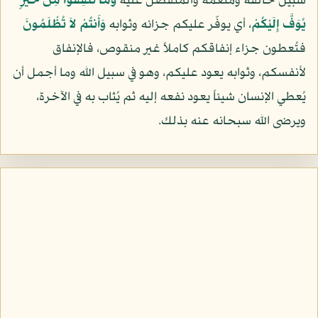
سبيل خالقه ومنعمه والمتفضّل عليه
وَمَا تُنفِقُواْ مِنْ خَيْرٍ
يُوَفَّ إِلَيْكُمْ
، أي يوفّر عليكم جزائه وثوابه
وَأَنتُمْ لاَ تُظْلَمُونَ
فتُعطون جزاء إنفاقكم كاملاً غير منقوص، فالإنفاق
لأنفسكم، وثوابه يعود عليكم، وهو في سبيل الله وما أجمل أن
يُعطي الإنسان شيئاً يعود نفعه إليه ثم يُثاب به في الآخرة،
ويرضى الله سبحانه عنه بذلك.