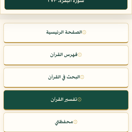
سورة البقرة، ٢٧٣
۞
الصفحة الرئيسية
۞
فهرس القرآن
۞
البحث في القرآن
۞
تفسير القرآن
۞
محفظتي