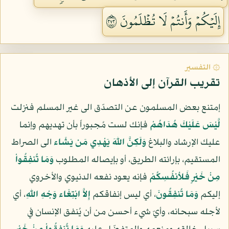
إِلَيۡكُمۡ وَأَنتُمۡ لَا تُظۡلَمُونَ ٢٧٢
۞ التفسير
تقريب القرآن إلى الأذهان
إمتنع بعض المسلمون عن التصدّق الى غير المسلم فنزلت
لَّيْسَ عَلَيْكَ هُدَاهُمْ
فإنك لست مُجبوراً بأن تهديهم وإنما
عليك الإرشاد والبلاغ
وَلَكِنَّ اللّهَ يَهْدِي مَن يَشَاء
الى الصراط
المستقيم، بإرائته الطريق، أو بإيصاله المطلوب
وَمَا تُنفِقُواْ
مِنْ خَيْرٍ فَلأنفُسِكُمْ
فإنه يعود نفعه الدنيوي والأخروي
إليكم
وَمَا تُنفِقُونَ
، أي ليس إنفاقكم
إِلاَّ ابْتِغَاء وَجْهِ اللّهِ
، أي
لأجله سبحانه، وأيّ شيء أحسن من أن يُنفق الإنسان في