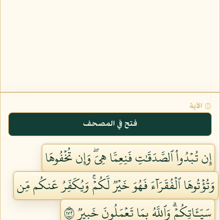
۞ الآية
فتح في المصحف
إِن تُبۡدُواْ ٱلصَّدَقَٰتِ فَنِعِمَّا هِيَۖ وَإِن تُخۡفُوهَا
وَتُؤۡتُوهَا ٱلۡفُقَرَآءَ فَهُوَ خَيۡرٞ لَّكُمۡۚ وَيُكَفِّرُ عَنكُم مِّن
سَيِّـَٔاتِكُمۡۗ وَٱللَّهُ بِمَا تَعۡمَلُونَ خَبِيرٞ ٢٧١