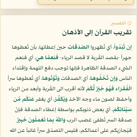
۞ التفسير
تقريب القرآن إلى الأذهان
إِن تُبْدُواْ
، أي تُظهروا
الصَّدَقَاتِ
حين إعطائها، بأن تُعطوها
جهراً -بقصد القُربة لا قصد الرياء-
فَنِعِمَّا هِيَ
، أي فنعم
الشيء الصدقة الظاهرة فإنها توجب دفع التهمة وإقتداء
الناس
وَإِن تُخْفُوهَا
، أي الصدقات
وَتُؤْتُوهَا
، أي تُعطوها سراً
الْفُقَرَاء فَهُوَ خَيْرٌ لُّكُمْ
لأنه أقرب الى القُربة وأبعد من الرياء
وأحفظ لصون ماء وجه الآخذ
وَيُكَفِّرُ
، أي يغفر
عَنكُم مِّن
سَيِّئَاتِكُمْ
، أي بعض ذنوبكم بواسطة إعطاء الصدقة فإنّ
صدقة السر تُطفئ غضب الرب
وَاللّهُ بِمَا تَعْمَلُونَ خَبِيرٌ
فيُجازيكم على أعمالكم، فليس التصدّق سراً غائباً عن الله