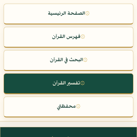
۞
الصفحة الرئيسية
۞
فهرس القرآن
۞
البحث في القرآن
۞
تفسير القرآن
۞
محفظتي