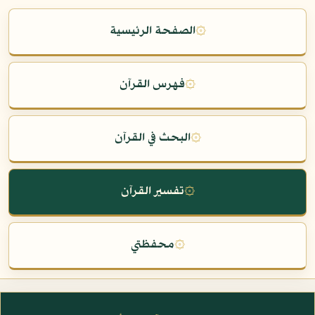
۞
الصفحة الرئيسية
۞
فهرس القرآن
۞
البحث في القرآن
۞
تفسير القرآن
۞
محفظتي