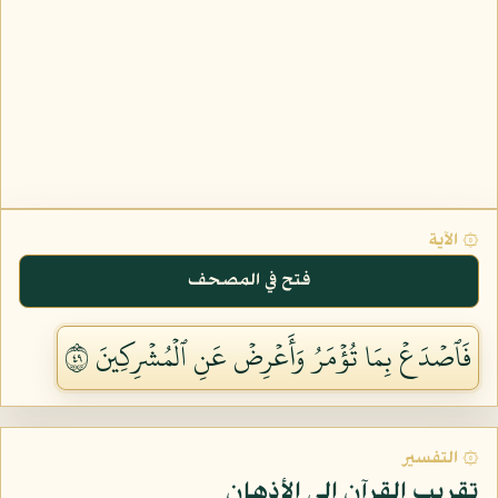
۞ الآية
فتح في المصحف
فَٱصۡدَعۡ بِمَا تُؤۡمَرُ وَأَعۡرِضۡ عَنِ ٱلۡمُشۡرِكِينَ ٩٤
۞ التفسير
تقريب القرآن إلى الأذهان