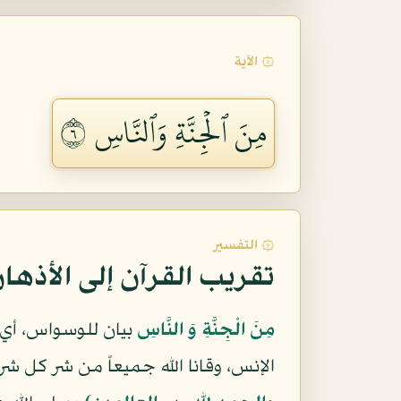
۞ الآية
مِنَ ٱلۡجِنَّةِ وَٱلنَّاسِ ٦
۞ التفسير
تقريب القرآن إلى الأذها
مِنَ الْجِنَّةِ وَ النَّاسِ
بيان للوسواس، أي
الإنس، وقانا الله جميعاً من شر كل ش