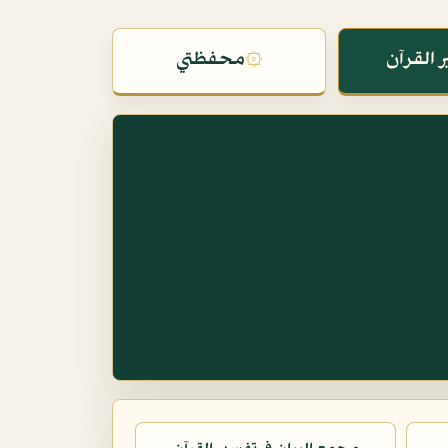
 القرآن
۞
محفظتي