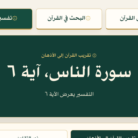
القرآن
۞
البحث في القرآن
۞
تفسير
۞ تقريب القرآن إلى الأذهان
سورة الناس، آية ٦
التفسير يعرض الآية ٦