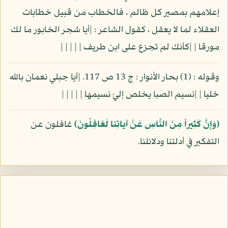
إعلامهم بمصير كل ظالم ، فالخطاب من قبيل خطابات
العقلاء لما لا يعقل ، كقول الشاعر : |أيا شجر الخابور ما لك
مورقا | |كأنك لم تجزع على ابن طريف | | | | |
وقوله : (1) بحار الأنوار : ج 13 ص 117. |أيا جبلي نعمان بالله
خليا | |نسيم الصبا يخلص إليّ نسيمها | | | | |
(وَإِنَّ كَثِيراً مِنَ النَّاسِ عَنْ آياتِنا لَغافِلُونَ)
غافلون عن
التفكير في أدلتنا ودلائلنا.