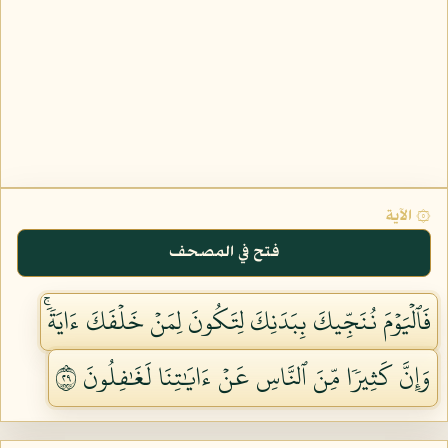
۞ الآية
فتح في المصحف
فَٱلۡيَوۡمَ نُنَجِّيكَ بِبَدَنِكَ لِتَكُونَ لِمَنۡ خَلۡفَكَ ءَايَةٗۚ
وَإِنَّ كَثِيرٗا مِّنَ ٱلنَّاسِ عَنۡ ءَايَٰتِنَا لَغَٰفِلُونَ ٩٢