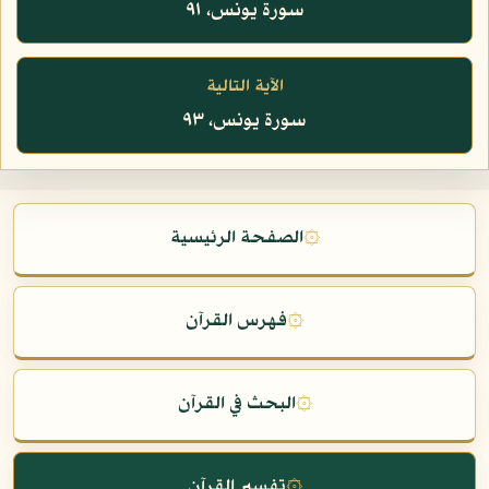
سورة يونس، ٩١
الآية التالية
سورة يونس، ٩٣
۞
الصفحة الرئيسية
۞
فهرس القرآن
۞
البحث في القرآن
۞
تفسير القرآن