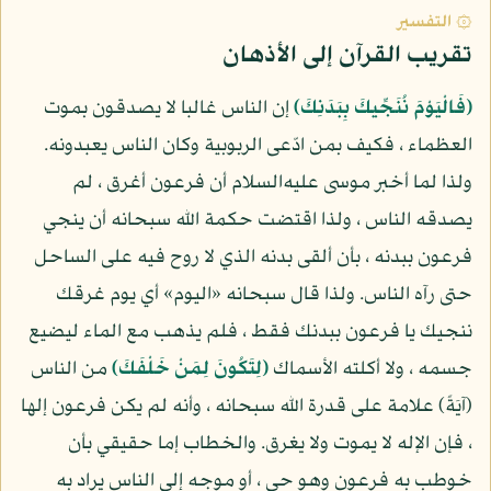
۞ التفسير
تقريب القرآن إلى الأذهان
(فَالْيَوْمَ نُنَجِّيكَ بِبَدَنِكَ)
إن الناس غالبا لا يصدقون بموت
العظماء ، فكيف بمن ادّعى الربوبية وكان الناس يعبدونه.
ولذا لما أخبر موسى عليه‌السلام أن فرعون أغرق ، لم
يصدقه الناس ، ولذا اقتضت حكمة الله سبحانه أن ينجي
فرعون ببدنه ، بأن ألقى بدنه الذي لا روح فيه على الساحل
حتى رآه الناس. ولذا قال سبحانه «اليوم» أي يوم غرقك
ننجيك يا فرعون ببدنك فقط ، فلم يذهب مع الماء ليضيع
جسمه ، ولا أكلته الأسماك
(لِتَكُونَ لِمَنْ خَلْفَكَ)
من الناس
(آيَةً) علامة على قدرة الله سبحانه ، وأنه لم يكن فرعون إلها
، فإن الإله لا يموت ولا يغرق. والخطاب إما حقيقي بأن
خوطب به فرعون وهو حي ، أو موجه إلى الناس يراد به