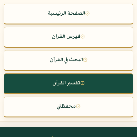
۞
الصفحة الرئيسية
۞
فهرس القرآن
۞
البحث في القرآن
۞
تفسير القرآن
۞
محفظتي