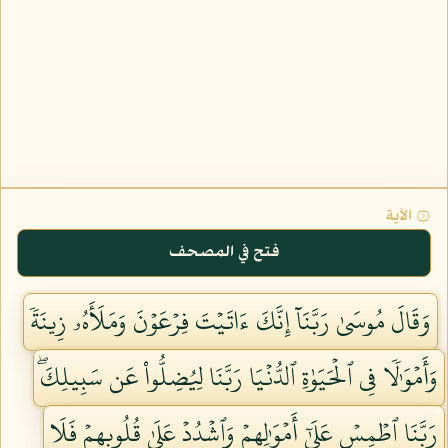
۞ الآية
فتح في المصحف
وَقَالَ مُوسَىٰ رَبَّنَآ إِنَّكَ ءَاتَيۡتَ فِرۡعَوۡنَ وَمَلَأَهُۥ زِينَةٗ
وَأَمۡوَٰلٗا فِي ٱلۡحَيَوٰةِ ٱلدُّنۡيَا رَبَّنَا لِيُضِلُّواْ عَن سَبِيلِكَۖ
رَبَّنَا ٱطۡمِسۡ عَلَىٰٓ أَمۡوَٰلِهِمۡ وَٱشۡدُدۡ عَلَىٰ قُلُوبِهِمۡ فَلَا