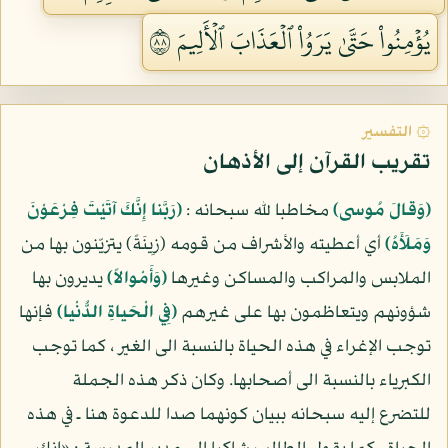
يُؤۡمِنُواْ حَتَّىٰ يَرَوُاْ ٱلۡعَذَابَ ٱلۡأَلِيمَ ٨٨
۞ التفسير
تقريب القرآن إلى الأذهان
(وَقالَ مُوسى)
مخاطبا لله سبحانه :
(رَبَّنا إِنَّكَ آتَيْتَ فِرْعَوْنَ
وَمَلَأَهُ)
أي أعطيته والأشراف من قومه (زِينَةً) يتزيّنون بها من
الملابس والمراكب والمساكن وغيرها
(وَأَمْوالاً)
يديرون بها
شؤونهم ويتعاظمون بها على غيرهم
(فِي الْحَياةِ الدُّنْيا)
فإنها
توجب الإغراء في هذه الحياة بالنسبة الى الغير ، كما توجب
الكبرياء بالنسبة الى أصحابها. وكان ذكر هذه الجملة
للتضرع إليه سبحانه ببيان كونهما صدا للدعوة هنا ـ في هذه