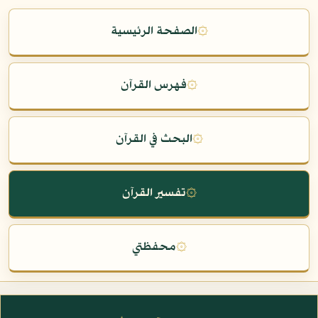
۞
الصفحة الرئيسية
۞
فهرس القرآن
۞
البحث في القرآن
۞
تفسير القرآن
۞
محفظتي