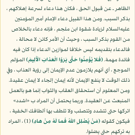
الظاهر ـ عن قبول الحق ، فكان هذا دعاء لسرعة إهلاكهم ،
بذكر السبب. ومن هذا القبيل دعاء الإمام أمير المؤمنين
عليه‌السلام لزيادة شقوة ابن ملجم ، فإنه دعاء بالخلاص
من القوم بذكر السبب ، وحيث أن الأمر كائن لا محالة ،
فالدعاء بتقديمه ليس خلافا لموازين الدعاء إذا كان فيه
فائدة مهمة.
(فَلا يُؤْمِنُوا حَتَّى يَرَوُا الْعَذابَ الْأَلِيمَ)
المؤلم
الموجع ، أي أنهم يلازمون عدم الإيمان إلى رؤية العذاب ، وفي
ذلك الوقت لا ينفع الإيمان لأنه إيمان إلجاء لا إيمان عقيدة.
ومن المعلوم أن استحقاق العقاب والثواب إنما هو بالعمل
المنبعث عن العقيدة. وربما يحتمل أن المراد ب «اشدد»
اتركها حتى تتشدد وتتصلب ولا تلطف بها ألطافك الخفية ،
فيكون كقوله
(مَنْ يُضْلِلِ اللهُ فَما لَهُ مِنْ هادٍ)
(1) ، المراد
به تركهم حتى يضلوا.