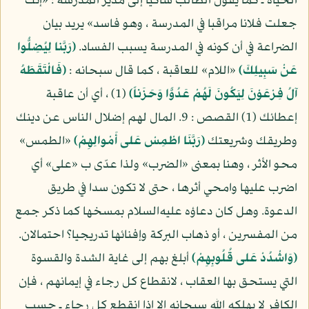
الحياة ـ كما يقول الطالب شاكيا إلى مدير المدرسة : «إنك
جعلت فلانا مراقبا في المدرسة ، وهو فاسد» يريد بيان
الضراعة في أن كونه في المدرسة يسبب الفساد.
(رَبَّنا لِيُضِلُّوا
عَنْ سَبِيلِكَ)
«اللام» للعاقبة ، كما قال سبحانه :
(فَالْتَقَطَهُ
آلُ فِرْعَوْنَ لِيَكُونَ لَهُمْ عَدُوًّا وَحَزَناً)
(1) ، أي أن عاقبة
إعطائك (1) القصص : 9. المال لهم إضلال الناس عن دينك
وطريقك وشريعتك
(رَبَّنَا اطْمِسْ عَلى أَمْوالِهِمْ)
«الطمس»
محو الأثر ، وهنا بمعنى «الضرب» ولذا عدّى ب «على» أي
اضرب عليها وامحي أثرها ، حتى لا تكون سدا في طريق
الدعوة. وهل كان دعاؤه عليه‌السلام بمسخها كما ذكر جمع
من المفسرين ، أو ذهاب البركة وإفنائها تدريجيا؟ احتمالان.
(وَاشْدُدْ عَلى قُلُوبِهِمْ)
أبلغ بهم إلى غاية الشدة والقسوة
التي يستحق بها العقاب ، لانقطاع كل رجاء في إيمانهم ، فإن
الكافر لا يهلكه الله سبحانه إلا إذا انقطع كل رجاء ـ حسب