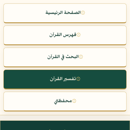
۞
الصفحة الرئيسية
۞
فهرس القرآن
۞
البحث في القرآن
۞
تفسير القرآن
۞
محفظتي