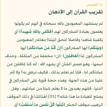
۞ التفسير
تقريب القرآن إلى الأذهان
ثم يستشهد المعبودون بالله سبحانه في أنهم لم يكونوا
يعلمون بعبادة المشركين لهم
(فَكَفى بِاللهِ شَهِيداً)
أي
يكفينا شاهدا وفاصلا للحق (بَيْنَنا) معاشر المعبودين
(وَبَيْنَكُمْ)
أيها المشركون
(إِنْ كُنَّا عَنْ عِبادَتِكُمْ)
أيها
المشركون لنا
(لَغافِلِينَ)
«إن» مخففة من المثقلة ، وحذف
اسمها ، وهو ضمير الشأن أي يشهد الله : أنه كنا غافلين عن
عبادتكم لنا ، فإنا لم نعلم بذلك ، فكيف نرضى به؟ ولا إثم
علينا من هذه الجهة. وهذه حجة قوية على المشركين في
الدنيا ، فإنهم يعبدون ما لا يعلم شيئا من عبادتهم ، وهل
يصلح للعبادة ما هذا شأنه؟! [31] (هُنالِكَ) في ذلك الموقف
الرهيب موقف الحشر
(تَبْلُوا كُلُّ نَفْسٍ ما أَسْلَفَتْ)
أي