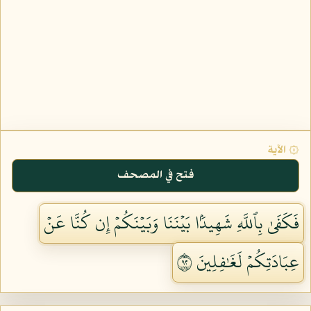
۞ الآية
فتح في المصحف
فَكَفَىٰ بِٱللَّهِ شَهِيدَۢا بَيۡنَنَا وَبَيۡنَكُمۡ إِن كُنَّا عَنۡ
عِبَادَتِكُمۡ لَغَٰفِلِينَ ٢٩