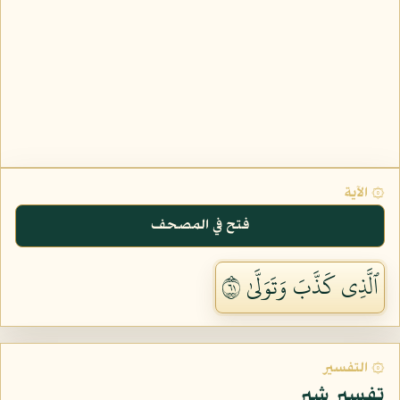
۞ الآية
فتح في المصحف
ٱلَّذِي كَذَّبَ وَتَوَلَّىٰ ١٦
۞ التفسير
تفسير شبر