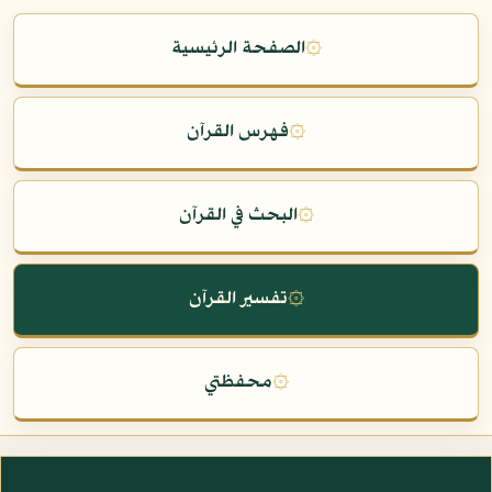
۞
الصفحة الرئيسية
۞
فهرس القرآن
۞
البحث في القرآن
۞
تفسير القرآن
۞
محفظتي