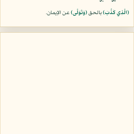
﴿الَّذِي كَذَّبَ﴾
بالحق
﴿وَتَوَلَّى﴾
عن الإيمان.