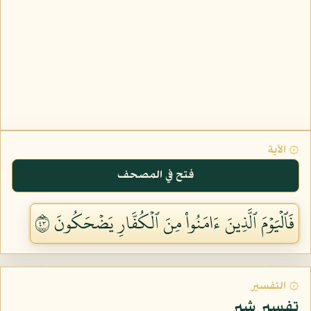
۞ الآية
فتح في المصحف
فَٱلۡيَوۡمَ ٱلَّذِينَ ءَامَنُواْ مِنَ ٱلۡكُفَّارِ يَضۡحَكُونَ ٣٤
۞ التفسير
تفسير شبر