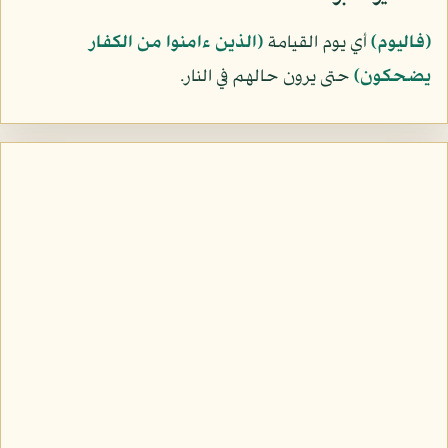
﴿فاليوم﴾
أي يوم القيامة
﴿الذين ءامنوا من الكفار
يضحكون﴾
حتى يرون حالهم في النار.