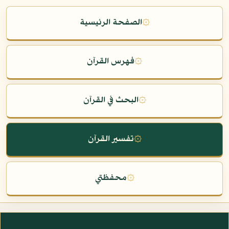
۞
الصفحة الرئيسية
۞
فهرس القرآن
۞
البحث في القرآن
۞
تفسير القرآن
۞
محفظتي