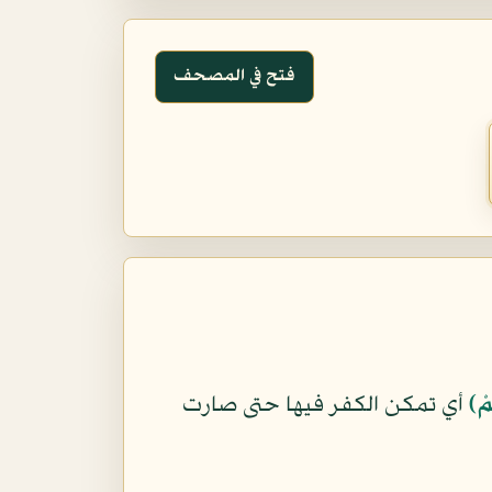
فتح في المصحف
مْ﴾
أي تمكن الكفر فيها حتى صارت