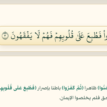
ُواْ فَطُبِعَ عَلَىٰ قُلُوبِهِمۡ فَهُمۡ لَا يَفۡقَهُونَ ٣
مَنُوا﴾
ظاهرا
﴿ثُمَّ كَفَرُوا﴾
باطنا بإصرار
﴿فَطُبِعَ عَلَى قُلُوبِهِ
ق فلم يخلصوا الإيمان.