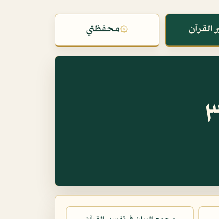
 القرآن
۞
محفظتي