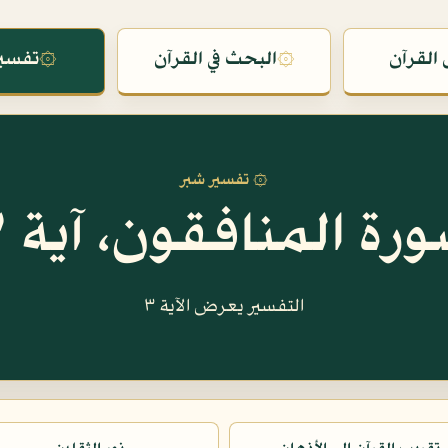
القرآن
۞
البحث في القرآن
۞
تفسير
۞ تفسير شبر
رة المنافقون، آية ٣
التفسير يعرض الآية ٣