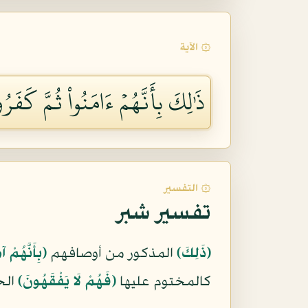
۞ الآية
ذَٰلِكَ بِأَنَّهُمۡ ءَامَنُواْ ثُمَّ كَفَر
۞ التفسير
تفسير شبر
﴿ذَلِكَ﴾
المذكور من أوصافهم
﴿بِأَنَّهُمْ آ
كالمختوم عليها
﴿فَهُمْ لَا يَفْقَهُونَ﴾
الح