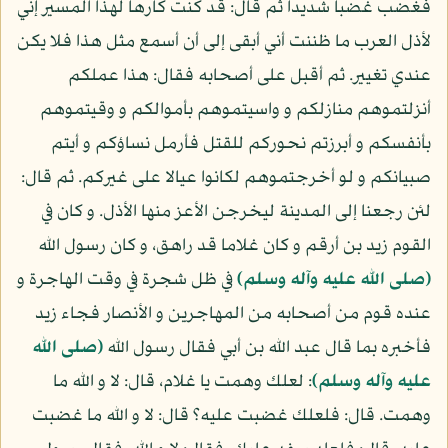
فغضب غضبا شديدا ثم قال: قد كنت كارها لهذا المسير إني
لأذل العرب ما ظننت أني أبقى إلى أن أسمع مثل هذا فلا يكن
عندي تغيير. ثم أقبل على أصحابه فقال: هذا عملكم
أنزلتموهم منازلكم و واسيتموهم بأموالكم و وقيتموهم
بأنفسكم و أبرزتم نحوركم للقتل فأرمل نساؤكم و أيتم
صبيانكم و لو أخرجتموهم لكانوا عيالا على غيركم. ثم قال:
لئن رجعنا إلى المدينة ليخرجن الأعز منها الأذل. و كان في
القوم زيد بن أرقم و كان غلاما قد راهق، و كان رسول الله
(صلى الله عليه وآله وسلم)
في ظل شجرة في وقت الهاجرة و
عنده قوم من أصحابه من المهاجرين و الأنصار فجاء زيد
فأخبره بما قال عبد الله بن أبي فقال رسول الله
(صلى الله
عليه وآله وسلم)
: لعلك وهمت يا غلام، قال: لا و الله ما
وهمت. قال: فلعلك غضبت عليه؟ قال: لا و الله ما غضبت