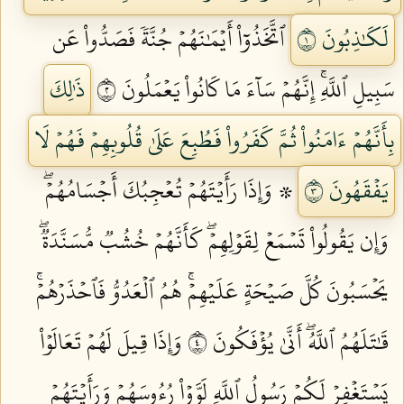
لَكَٰذِبُونَ ١
ٱتَّخَذُوٓاْ أَيۡمَٰنَهُمۡ جُنَّةٗ فَصَدُّواْ عَن
سَبِيلِ ٱللَّهِۚ إِنَّهُمۡ سَآءَ مَا كَانُواْ يَعۡمَلُونَ ٢
ذَٰلِكَ
بِأَنَّهُمۡ ءَامَنُواْ ثُمَّ كَفَرُواْ فَطُبِعَ عَلَىٰ قُلُوبِهِمۡ فَهُمۡ لَا
يَفۡقَهُونَ ٣
۞ وَإِذَا رَأَيۡتَهُمۡ تُعۡجِبُكَ أَجۡسَامُهُمۡۖ
وَإِن يَقُولُواْ تَسۡمَعۡ لِقَوۡلِهِمۡۖ كَأَنَّهُمۡ خُشُبٞ مُّسَنَّدَةٞۖ
يَحۡسَبُونَ كُلَّ صَيۡحَةٍ عَلَيۡهِمۡۚ هُمُ ٱلۡعَدُوُّ فَٱحۡذَرۡهُمۡۚ
قَٰتَلَهُمُ ٱللَّهُۖ أَنَّىٰ يُؤۡفَكُونَ ٤
وَإِذَا قِيلَ لَهُمۡ تَعَالَوۡاْ
يَسۡتَغۡفِرۡ لَكُمۡ رَسُولُ ٱللَّهِ لَوَّوۡاْ رُءُوسَهُمۡ وَرَأَيۡتَهُمۡ