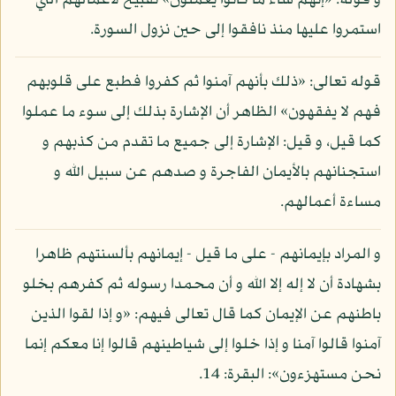
و قوله: «إنهم ساء ما كانوا يعملون» تقبيح لأعمالهم التي
استمروا عليها منذ نافقوا إلى حين نزول السورة.
قوله تعالى: «ذلك بأنهم آمنوا ثم كفروا فطبع على قلوبهم
فهم لا يفقهون» الظاهر أن الإشارة بذلك إلى سوء ما عملوا
كما قيل، و قيل: الإشارة إلى جميع ما تقدم من كذبهم و
استجنانهم بالأيمان الفاجرة و صدهم عن سبيل الله و
مساءة أعمالهم.
و المراد بإيمانهم - على ما قيل - إيمانهم بألسنتهم ظاهرا
بشهادة أن لا إله إلا الله و أن محمدا رسوله ثم كفرهم بخلو
باطنهم عن الإيمان كما قال تعالى فيهم: «و إذا لقوا الذين
آمنوا قالوا آمنا و إذا خلوا إلى شياطينهم قالوا إنا معكم إنما
نحن مستهزءون»: البقرة: 14.