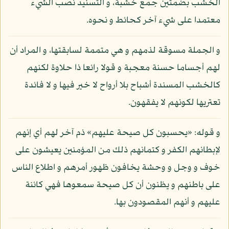
الخشب بضمتين جمع خشبة، و التسنيد نصب الشيء
معتمدا على شيء آخر كحائط و نحوه.
و الجملة مسوقة لذمهم و هي متممة لسابقتها، و المراد أن
لهم أجساما حسنة معجبة و قولا رائعا ذا حلاوة لكنهم
كالخشب المسندة أشباح بلا أرواح لا خير فيها و لا فائدة
تعتريها لكونهم لا يفقهون.
و قوله: «يحسبون كل صيحة عليهم» ذم آخر لهم أي إنهم
لإبطانهم الكفر و كتمانهم ذلك من المؤمنين يعيشون على
خوف و وجل و وحشة يخافون ظهور أمرهم و اطلاع الناس
على باطنهم و يظنون أن كل صيحة سمعوها فهي كائنة
عليهم و أنهم المقصودون بها.