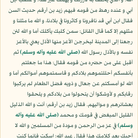
الله: و الذي يحلف به لأزرنك و يهمك غير هذا. و غضب ابن
أبي و عنده رهط من قومه فيهم زيد بن أرقم حديث السن
فقال ابن أبي قد نافرونا و كاثرونا في بلادنا، و الله ما مثلنا و
مثلهم إلا كما قال القائل: سمن كلبك يأكلك أما و الله لئن
رجعنا إلى المدينة ليخرجن الأعز منها الأذل يعني بالأعز
نفسه و بالأذل رسول الله
(صلى الله عليه وآله وسلم)
ثم
أقبل على من حضره من قومه فقال: هذا ما جعلتم
بأنفسكم أحللتموهم بلادكم و قاسمتموهم أموالكم أما و
الله لو أمسكتم عن جعال و ذويه فضل الطعام لم يركبوا
رقابكم و لأوشكوا أن يتحولوا من بلادكم و يلحقوا
بعشائرهم و مواليهم. فقال زيد بن أرقم: أنت و الله الذليل
القليل المبغض في قومك و محمد
(صلى الله عليه وآله
وسلم)
في عز من الرحمن و مودة من المسلمين و الله لا
أحبك بعد كلامك هذا فقال عبد الله: اسكت فإنما كنت