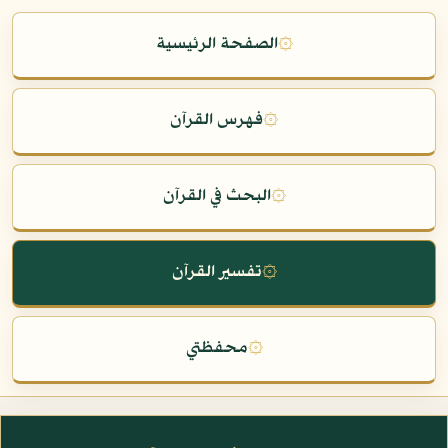
۞
الصفحة الرئيسية
۞
فهرس القرآن
۞
البحث في القرآن
۞
تفسير القرآن
۞
محفظتي