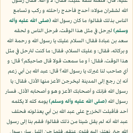
عليه، قال: فلعله سفه عليك، فقال: لا و الله. فقال رسول
الله لشقران مولاه: أحدج فأحدج راحلته و ركب و تسامع
الناس بذلك فقالوا: ما كان رسول الله
(صلى الله عليه وآله
وسلم)
ليرحل في مثل هذا الوقت، فرحل الناس و لحقه
سعد بن عبادة فقال: السلام عليك يا رسول الله و رحمة الله
و بركاته، فقال: و عليك السلام، فقال: ما كنت لترحل في مثل
هذا الوقت، فقال: أ و ما سمعت قولا قال صاحبكم؟ قال: و
أي صاحب لنا غيرك يا رسول الله؟ قال: عبد الله بن أبي زعم
أنه إن رجع إلى المدينة ليخرجن الأعز منها الأذل، فقال: يا
رسول الله فإنك و أصحابك الأعز و هو و أصحابه الأذل. فسار
رسول الله
(صلى الله عليه وآله وسلم)
يومه كله لا يكلمه
أحد فأقبلت الخزرج على عبد الله بن أبي يعذلونه فحلف
عبد الله أنه لم يقل شيئا من ذلك فقالوا: فقم بنا إلى رسول
الله حتى نعتذر إليه فلوى عنقه. فلما جن الليل سار رسول