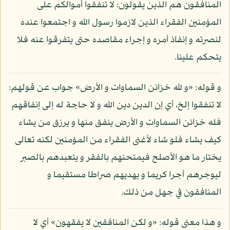
المنافقون هم الذين يقولون: لا تنفقوا أموالكم على
المؤمنين الفقراء الذين لازموا رسول الله و اجتمعوا عنده
لنصرته و إنفاذ أمره و إجراء مقاصده حتى يتفرقوا عنه فلا
يتحكم علينا.
و قوله: «و لله خزائن السماوات و الأرض» جواب عن قولهم:
لا تنفقوا إلخ، أي إن الدين دين الله و لا حاجة له إلى إنفاقهم
فله خزائن السماوات و الأرض ينفق منها و يرزق من يشاء
كيف يشاء فلو شاء لأغنى الفقراء من المؤمنين لكنه تعالى
يختار ما هو الأصلح فيمتحنهم بالفقر و يتعبدهم بالصبر
ليوجرهم أجرا كريما و يهديهم صراطا مستقيما و
المنافقون في جهل من ذلك.
و هذا معنى قوله: «و لكن المنافقين لا يفقهون» أي لا