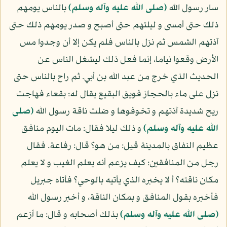
سار رسول الله
(صلى الله عليه وآله وسلم)
بالناس يومهم
ذلك حتى أمسى و ليلتهم حتى أصبح و صدر يومهم ذلك حتى
آذتهم الشمس ثم نزل بالناس فلم يكن إلا أن وجدوا مس
الأرض وقعوا نياما، إنما فعل ذلك ليشغل الناس عن
الحديث الذي خرج من عبد الله بن أبي. ثم راح بالناس حتى
نزل على ماء بالحجاز فويق البقيع يقال له: بقعاء فهاجت
ريح شديدة آذتهم و تخوفوها و ضلت ناقة رسول الله
(صلى
الله عليه وآله وسلم)
و ذلك ليلا فقال: مات اليوم منافق
عظيم النفاق بالمدينة قيل: من هو؟ قال: رفاعة. فقال
رجل من المنافقين: كيف يزعم أنه يعلم الغيب و لا يعلم
مكان ناقته؟ أ لا يخبره الذي يأتيه بالوحي؟ فأتاه جبريل
فأخبره بقول المنافق و بمكان الناقة، و أخبر رسول الله
(صلى الله عليه وآله وسلم)
بذلك أصحابه و قال: ما أزعم