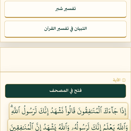
تفسير شبر
التبيان في تفسير القرآن
۞ الآية
فتح في المصحف
إِذَا جَآءَكَ ٱلۡمُنَٰفِقُونَ قَالُواْ نَشۡهَدُ إِنَّكَ لَرَسُولُ ٱللَّهِۗ
وَٱللَّهُ يَعۡلَمُ إِنَّكَ لَرَسُولُهُۥ وَٱللَّهُ يَشۡهَدُ إِنَّ ٱلۡمُنَٰفِقِينَ