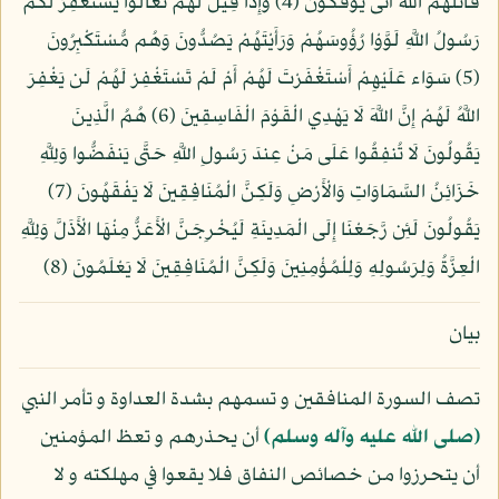
قَاتَلَهُمُ اللَّهُ أَنَّى يُؤْفَكُونَ (4) وَإِذَا قِيلَ لَهُمْ تَعَالَوْا يَسْتَغْفِرْ لَكُمْ
رَسُولُ اللَّهِ لَوَّوْا رُؤُوسَهُمْ وَرَأَيْتَهُمْ يَصُدُّونَ وَهُم مُّسْتَكْبِرُونَ
(5) سَوَاء عَلَيْهِمْ أَسْتَغْفَرْتَ لَهُمْ أَمْ لَمْ تَسْتَغْفِرْ لَهُمْ لَن يَغْفِرَ
اللَّهُ لَهُمْ إِنَّ اللَّهَ لَا يَهْدِي الْقَوْمَ الْفَاسِقِينَ (6) هُمُ الَّذِينَ
يَقُولُونَ لَا تُنفِقُوا عَلَى مَنْ عِندَ رَسُولِ اللَّهِ حَتَّى يَنفَضُّوا وَلِلَّهِ
خَزَائِنُ السَّمَاوَاتِ وَالْأَرْضِ وَلَكِنَّ الْمُنَافِقِينَ لَا يَفْقَهُونَ (7)
يَقُولُونَ لَئِن رَّجَعْنَا إِلَى الْمَدِينَةِ لَيُخْرِجَنَّ الْأَعَزُّ مِنْهَا الْأَذَلَّ وَلِلَّهِ
الْعِزَّةُ وَلِرَسُولِهِ وَلِلْمُؤْمِنِينَ وَلَكِنَّ الْمُنَافِقِينَ لَا يَعْلَمُونَ (8)
بيان
تصف السورة المنافقين و تسمهم بشدة العداوة و تأمر النبي
(صلى الله عليه وآله وسلم)
أن يحذرهم و تعظ المؤمنين
أن يتحرزوا من خصائص النفاق فلا يقعوا في مهلكته و لا