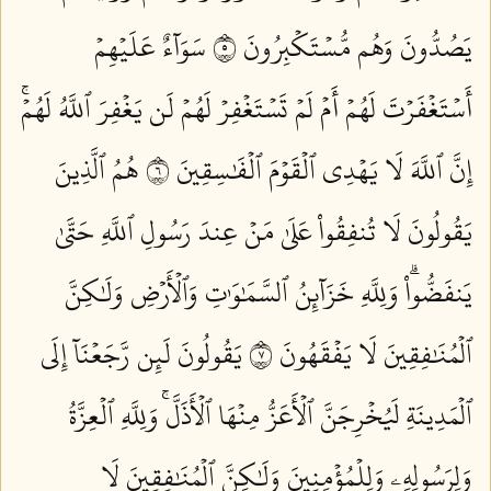
يَصُدُّونَ وَهُم مُّسۡتَكۡبِرُونَ ٥
سَوَآءٌ عَلَيۡهِمۡ
أَسۡتَغۡفَرۡتَ لَهُمۡ أَمۡ لَمۡ تَسۡتَغۡفِرۡ لَهُمۡ لَن يَغۡفِرَ ٱللَّهُ لَهُمۡۚ
إِنَّ ٱللَّهَ لَا يَهۡدِي ٱلۡقَوۡمَ ٱلۡفَٰسِقِينَ ٦
هُمُ ٱلَّذِينَ
يَقُولُونَ لَا تُنفِقُواْ عَلَىٰ مَنۡ عِندَ رَسُولِ ٱللَّهِ حَتَّىٰ
يَنفَضُّواْۗ وَلِلَّهِ خَزَآئِنُ ٱلسَّمَٰوَٰتِ وَٱلۡأَرۡضِ وَلَٰكِنَّ
ٱلۡمُنَٰفِقِينَ لَا يَفۡقَهُونَ ٧
يَقُولُونَ لَئِن رَّجَعۡنَآ إِلَى
ٱلۡمَدِينَةِ لَيُخۡرِجَنَّ ٱلۡأَعَزُّ مِنۡهَا ٱلۡأَذَلَّۚ وَلِلَّهِ ٱلۡعِزَّةُ
وَلِرَسُولِهِۦ وَلِلۡمُؤۡمِنِينَ وَلَٰكِنَّ ٱلۡمُنَٰفِقِينَ لَا