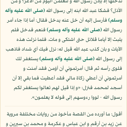
تدخلها إلا بإذن رسول الله و لتعلمن اليوم من الأعز؟ و من
الأذل؟ فشكا عبد الله ابنه إلى رسول الله
(صلى الله عليه وآله
وسلم)
فأرسل إليه أن خل عنه يدخل فقال: أما إذا جاء أمر
رسول الله
(صلى الله عليه وآله وسلم)
فنعم فدخل فلم
يلبث إلا أياما قلائل حتى اشتكى و مات. فلما نزلت هذه
الآيات و بان كذب عبد الله قيل له: نزل فيك آي شداد فاذهب
إلى رسول الله
(صلى الله عليه وآله وسلم)
يستغفر لك
فلوى رأسه ثم قال: أمرتموني أن أؤمن فقد آمنت و
أمرتموني أن أعطي زكاة مالي فقد أعطيت فما بقي إلا أن
أسجد لمحمد فنزل: «و إذا قيل لهم تعالوا يستغفر لكم
رسول الله - لووا رءوسهم إلى قوله لا يعلمون».
أقول: ما أورده من القصة مأخوذ من روايات مختلفة مروية
عن زيد بن أرقم و ابن عباس و عكرمة و محمد بن سيرين و