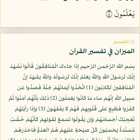
يَعۡلَمُونَ ٨
۞ التفسير
الميزان في تفسير القرآن
بِسْمِ اللّهِ الرَّحْمنِ الرَّحِيمِ إِذَا جَاءكَ الْمُنَافِقُونَ قَالُوا نَشْهَدُ
إِنَّكَ لَرَسُولُ اللَّهِ وَاللَّهُ يَعْلَمُ إِنَّكَ لَرَسُولُهُ وَاللَّهُ يَشْهَدُ إِنَّ
الْمُنَافِقِينَ لَكَاذِبُونَ (1) اتَّخَذُوا أَيْمَانَهُمْ جُنَّةً فَصَدُّوا عَن
سَبِيلِ اللَّهِ إِنَّهُمْ سَاء مَا كَانُوا يَعْمَلُونَ (2) ذَلِكَ بِأَنَّهُمْ آمَنُوا ثُمَّ
كَفَرُوا فَطُبِعَ عَلَى قُلُوبِهِمْ فَهُمْ لَا يَفْقَهُونَ (3) وَإِذَا رَأَيْتَهُمْ
تُعْجِبُكَ أَجْسَامُهُمْ وَإِن يَقُولُوا تَسْمَعْ لِقَوْلِهِمْ كَأَنَّهُمْ خُشُبٌ
مُّسَنَّدَةٌ يَحْسَبُونَ كُلَّ صَيْحَةٍ عَلَيْهِمْ هُمُ الْعَدُوُّ فَاحْذَرْهُمْ