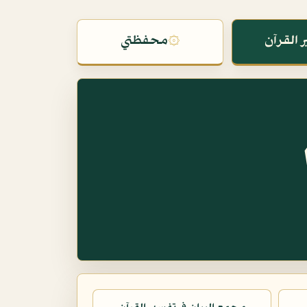
 القرآن
۞
محفظتي