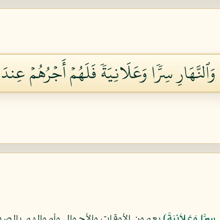
لِ وَٱلنَّهَارِ سِرّٗا وَعَلَانِيَةٗ فَلَهُمۡ أَجۡرُهُمۡ عِند
 سِرًّا وَعَلاَنِيَةً﴾
يعمون الأوقات والأحوال وأموالهم بالص