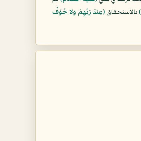
﴾
بالاستحقاق
﴿عِندَ رَبِّهِمْ وَلاَ خَوْفٌ