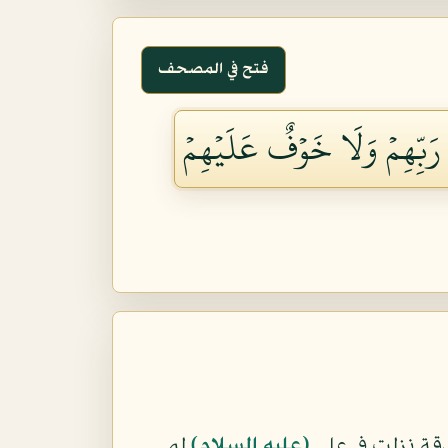
فتح في المصحف
َ رَبِّهِمۡ وَلَا خَوۡفٌ عَلَيۡهِمۡ
دقة نزلت في علي
(عليه السلام)
لم