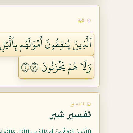
۞ الآية
ٱلَّذِينَ يُنفِقُونَ أَمۡوَٰلَهُم بِٱلَّيۡ
وَلَا هُمۡ يَحۡزَنُونَ ٢٧٤
۞ التفسير
تفسير شبر
﴿الَّذِينَ يُنفِقُونَ أَمْوَالَهُم بِاللَّيْلِ وَالنَّهَارِ