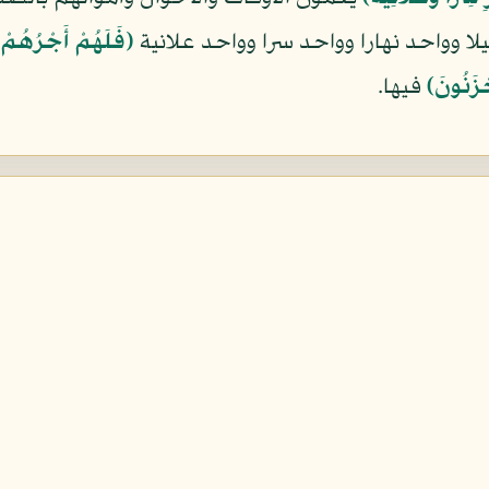
لا وواحد نهارا وواحد سرا وواحد علانية
﴿فَلَهُمْ أَجْرُهُمْ
ْزَنُونَ﴾
فيها.