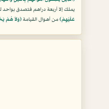
يملك إلا أربعة دراهم فتصدق بواحد لي
عَلَيْهِمْ﴾
من أهوال القيامة
﴿وَلاَ هُمْ يَح