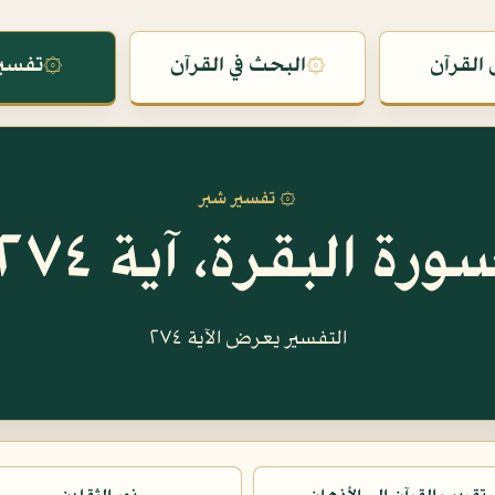
القرآن
۞
البحث في القرآن
۞
تفسير
۞ تفسير شبر
ورة البقرة، آية ٢٧٤
التفسير يعرض الآية ٢٧٤