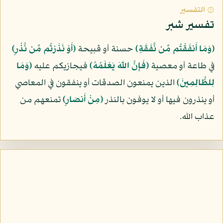
۞ التفسير
تفسير شبر
﴿وَمَا أَنفَقْتُم مِّن نَّفَقَةٍ﴾
حسنة أو قبيحة
﴿أَوْ نَذَرْتُم مِّن نَّذْرٍ﴾
في طاعة أو معصية
﴿فَإِنَّ اللّهَ يَعْلَمُهُ﴾
فيجازيكم عليه
﴿وَمَا
لِلظَّالِمِينَ﴾
الذين يمنعون الصدقات أو ينفقون في المعاصي
أو ينذرون فيها أو لا يوفون بالنذر
﴿مِنْ أَنصَارٍ﴾
تمنعهم من
عذاب الله.