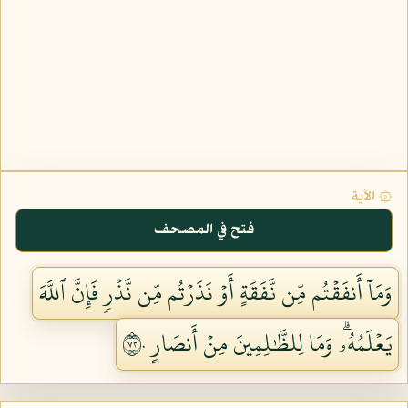
۞ الآية
فتح في المصحف
وَمَآ أَنفَقۡتُم مِّن نَّفَقَةٍ أَوۡ نَذَرۡتُم مِّن نَّذۡرٖ فَإِنَّ ٱللَّهَ
يَعۡلَمُهُۥۗ وَمَا لِلظَّٰلِمِينَ مِنۡ أَنصَارٍ ٢٧٠