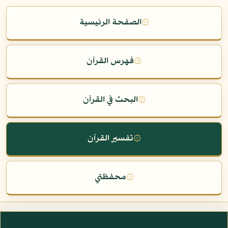
۞
الصفحة الرئيسية
۞
فهرس القرآن
۞
البحث في القرآن
۞
تفسير القرآن
۞
محفظتي