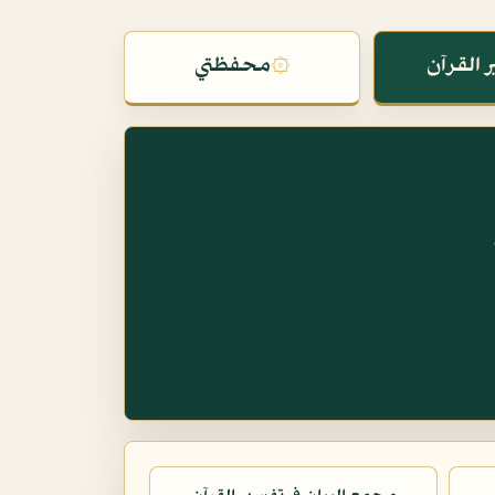
 القرآن
۞
محفظتي