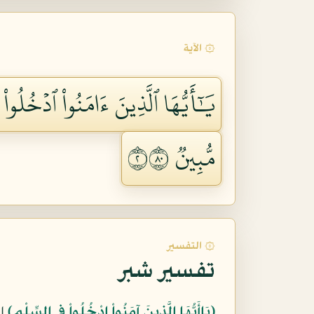
۞ الآية
يَٰٓأَيُّهَا ٱلَّذِينَ ءَامَنُواْ ٱدۡخُلُواْ
مُّبِينٞ ٢٠٨
۞ التفسير
تفسير شبر
﴿يَاأَيُّهَا الَّذِينَ آمَنُواْ ادْخُلُواْ فِي السِّلْمِ﴾
ال