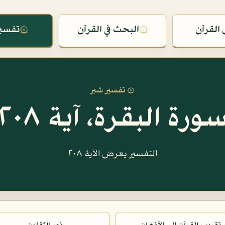
القرآن
۞
البحث في القرآن
۞
تفسير
۞ تفسير شبر
ورة البقرة، آية ٢٠٨
التفسير يعرض الآية ٢٠٨