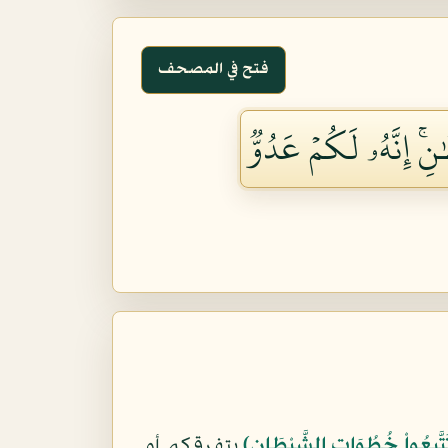
فتح في المصحف
ٰنِۚ إِنَّهُۥ لَكُمۡ عَدُوّٞ
تَتَّبِعُواْ خُطُوَاتِ الشَّيْطَانِ﴾
بتفرقكم أو