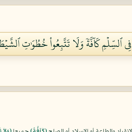
 فِي ٱلسِّلۡمِ كَآفَّةٗ وَلَا تَتَّبِعُواْ خُطُوَٰتِ ٱلشَّيۡطَ
انقياد والطاعة أو الإسلام أو الصلح
﴿كَآفَّةً﴾
جميعا
﴿وَلاَ 