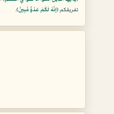
تفريقكم
﴿إِنَّهُ لَكُمْ عَدُوٌّ مُّبِينٌ﴾
.