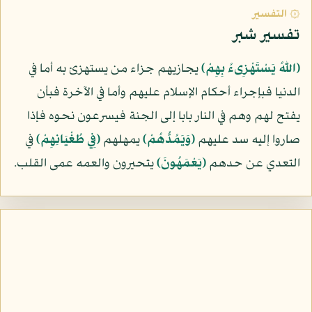
۞ التفسير
تفسير شبر
﴿اللّهُ يَسْتَهْزِىءُ بِهِمْ﴾
يجازيهم جزاء من يستهزئ به أما في
الدنيا فبإجراء أحكام الإسلام عليهم وأما في الآخرة فبأن
يفتح لهم وهم في النار بابا إلى الجنة فيسرعون نحوه فإذا
صاروا إليه سد عليهم
﴿وَيَمُدُّهُمْ﴾
يمهلهم
﴿فِي طُغْيَانِهِمْ﴾
في
التعدي عن حدهم
﴿يَعْمَهُونَ﴾
يتحيرون والعمه عمى القلب.