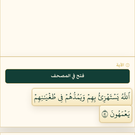
۞ الآية
فتح في المصحف
ٱللَّهُ يَسۡتَهۡزِئُ بِهِمۡ وَيَمُدُّهُمۡ فِي طُغۡيَٰنِهِمۡ
يَعۡمَهُونَ ١٥