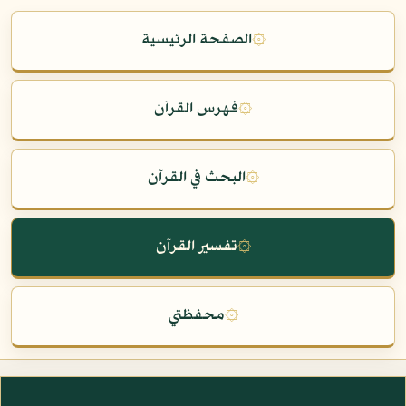
۞
الصفحة الرئيسية
۞
فهرس القرآن
۞
البحث في القرآن
۞
تفسير القرآن
۞
محفظتي