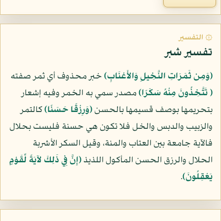
۞ التفسير
تفسير شبر
﴿وَمِن ثَمَرَاتِ النَّخِيلِ وَالأَعْنَابِ﴾
خبر محذوف أي ثمر صفته
﴿ تَتَّخِذُونَ مِنْهُ سَكَرًا﴾
مصدر سمي به الخمر وفيه إشعار
بتحريمها بوصف قسيمها بالحسن
﴿وَرِزْقًا حَسَنًا﴾
كالتمر
والزبيب والدبس والخل فلا تكون هي حسنة فليست بحلال
فالآية جامعة بين العتاب والمنة، وقيل السكر الأشربة
الحلال والرزق الحسن المأكول اللذيذ
﴿إِنَّ فِي ذَلِكَ لآيَةً لِّقَوْمٍ
يَعْقِلُونَ﴾
.