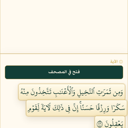
۞ الآية
فتح في المصحف
وَمِن ثَمَرَٰتِ ٱلنَّخِيلِ وَٱلۡأَعۡنَٰبِ تَتَّخِذُونَ مِنۡهُ
سَكَرٗا وَرِزۡقًا حَسَنًاۚ إِنَّ فِي ذَٰلِكَ لَأٓيَةٗ لِّقَوۡمٖ
يَعۡقِلُونَ ٦٧