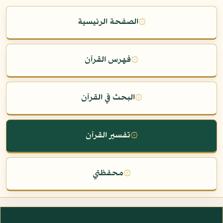
۞
الصفحة الرئيسية
۞
فهرس القرآن
۞
البحث في القرآن
۞
تفسير القرآن
۞
محفظتي