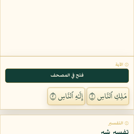
۞ الآية
فتح في المصحف
مَلِكِ ٱلنَّاسِ ٢
إِلَٰهِ ٱلنَّاسِ ٣
۞ التفسير
تفسير شبر