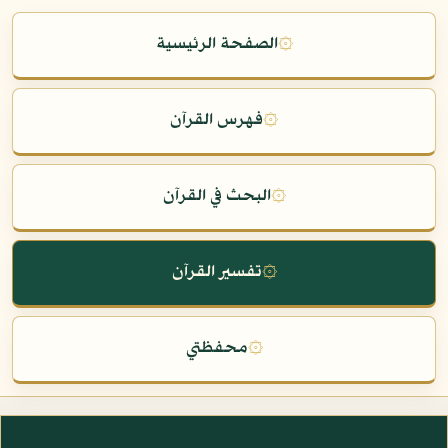
۞
الصفحة الرئيسية
۞
فهرس القرآن
۞
البحث في القرآن
۞
تفسير القرآن
۞
محفظتي