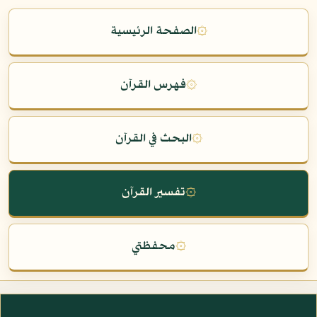
۞
الصفحة الرئيسية
۞
فهرس القرآن
۞
البحث في القرآن
۞
تفسير القرآن
۞
محفظتي