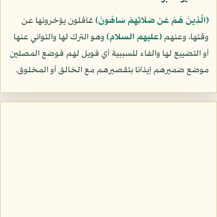
﴿الَّذِينَ هُمْ عَن صَلَاتِهِمْ سَاهُونَ﴾
غافلون يؤخرونها عن
وقتها، وعنهم
(عليهم السلام)
وهو الترك لها والتواني عنها
أو التضييع لها والفاء للسببية أي فويل لهم فوضع المصلين
موضع ضميرهم إيذانا بتقصيرهم مع الخالق أو المخلوق.