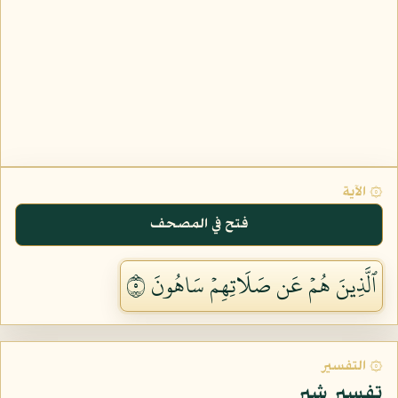
۞ الآية
فتح في المصحف
ٱلَّذِينَ هُمۡ عَن صَلَاتِهِمۡ سَاهُونَ ٥
۞ التفسير
تفسير شبر