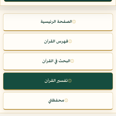
۞
الصفحة الرئيسية
۞
فهرس القرآن
۞
البحث في القرآن
۞
تفسير القرآن
۞
محفظتي