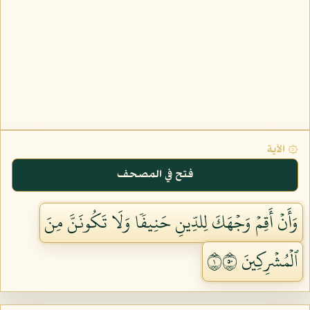
۞ الآية
فتح في المصحف
وَأَنۡ أَقِمۡ وَجۡهَكَ لِلدِّينِ حَنِيفٗا وَلَا تَكُونَنَّ مِنَ
ٱلۡمُشۡرِكِينَ ١٠٥