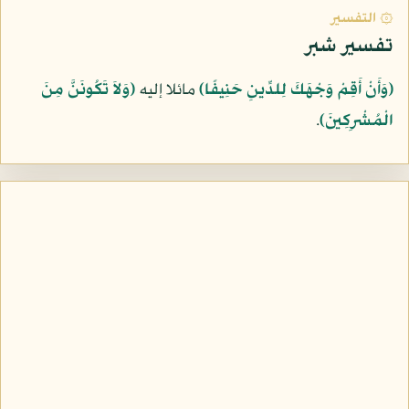
۞ التفسير
تفسير شبر
﴿وَأَنْ أَقِمْ وَجْهَكَ لِلدِّينِ حَنِيفًا﴾
مائلا إليه
﴿وَلاَ تَكُونَنَّ مِنَ
الْمُشْرِكِينَ﴾
.