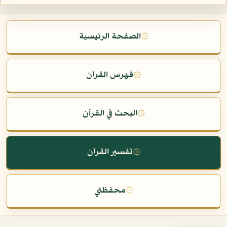
۞
الصفحة الرئيسية
۞
فهرس القرآن
۞
البحث في القرآن
۞
تفسير القرآن
۞
محفظتي