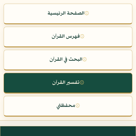
۞
الصفحة الرئيسية
۞
فهرس القرآن
۞
البحث في القرآن
۞
تفسير القرآن
۞
محفظتي