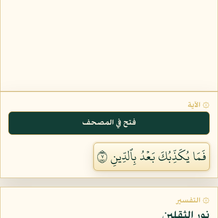
۞ الآية
فتح في المصحف
فَمَا يُكَذِّبُكَ بَعۡدُ بِٱلدِّينِ ٧
۞ التفسير
نور الثقلين