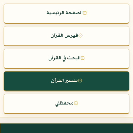
۞
الصفحة الرئيسية
۞
فهرس القرآن
۞
البحث في القرآن
۞
تفسير القرآن
۞
محفظتي