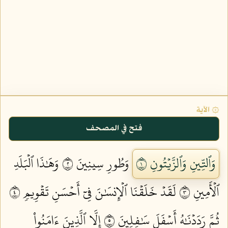
۞ الآية
فتح في المصحف
وَٱلتِّينِ وَٱلزَّيۡتُونِ ١
وَطُورِ سِينِينَ ٢
وَهَٰذَا ٱلۡبَلَدِ
ٱلۡأَمِينِ ٣
لَقَدۡ خَلَقۡنَا ٱلۡإِنسَٰنَ فِيٓ أَحۡسَنِ تَقۡوِيمٖ ٤
ثُمَّ رَدَدۡنَٰهُ أَسۡفَلَ سَٰفِلِينَ ٥
إِلَّا ٱلَّذِينَ ءَامَنُواْ