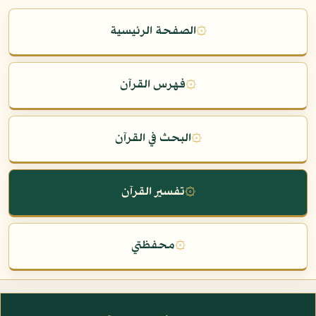
۞
الصفحة الرئيسية
۞
فهرس القرآن
۞
البحث في القرآن
۞
تفسير القرآن
۞
محفظتي