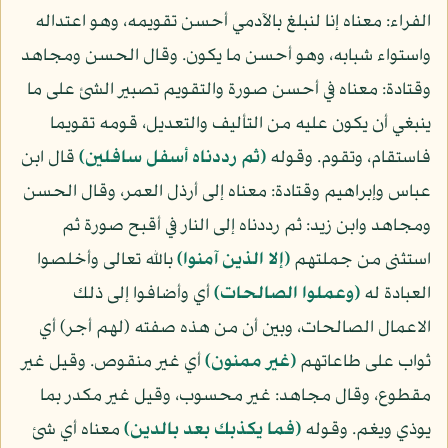
الفراء: معناه إنا لنبلغ بالآدمي أحسن تقويمه، وهو اعتداله
واستواء شبابه، وهو أحسن ما يكون. وقال الحسن ومجاهد
وقتادة: معناه في أحسن صورة والتقويم تصبير الشئ على ما
ينبغي أن يكون عليه من التأليف والتعديل، قومه تقويما
فاستقام، وتقوم. وقوله
(ثم رددناه أسفل سافلين)
قال ابن
عباس وإبراهيم وقتادة: معناه إلى أرذل العمر، وقال الحسن
ومجاهد وابن زيد: ثم رددناه إلى النار في أقبح صورة ثم
استثنى من جملتهم
(إلا الذين آمنوا)
بالله تعالى وأخلصوا
العبادة له
(وعملوا الصالحات)
أي وأضافوا إلى ذلك
الاعمال الصالحات، وبين أن من هذه صفته (لهم أجر) أي
ثواب على طاعاتهم
(غير ممنون)
أي غير منقوص. وقيل غير
مقطوع، وقال مجاهد: غير محسوب، وقيل غير مكدر بما
يوذي ويغم. وقوله
(فما يكذبك بعد بالدين)
معناه أي شئ