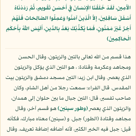
الْأَمِينِ، لَقَدْ خَلَقْنَا الْإِنسَانَ فِي أَحْسَنِ تَقْوِيمٍ، ثُمَّ رَدَدْنَاهُ
أَسْفَلَ سَافِلِينَ، إِلاَّ الَّذِينَ آمَنُوا وَعَمِلُوا الصَّالِحَاتِ فَلَهُمْ
أَجْرٌ غَيْرُ مَمْنُونٍ، فَمَا يُكَذِّبُكَ بَعْدُ بِالدِّينِ، أَلَيْسَ اللَّهُ بِأَحْكَمِ
الْحَاكِمِينَ﴾
هذا قسم من الله تعالى بالتين والزيتون، وقال الحسن
ومجاهد وعكرمة وقتادة: ، هو التين الذي يؤكل والزيتون
الذي يعصر. وقال ابن زيد: التين مسجد دمشق والزيتون بيت
المقدس. قال الفراء: سمعت رجلا من أهل الشام، وكان
صاحب تفسير، قال: التين جبال ما بين حلوان إلى همدان،
والزيتون الذي يعصر
(وطور سينين)
هو قسم آخر، وقال
مجاهد وقتادة (الطور) جبل. و (سينين) معناه مبارك، فكأنه
قيل: جبل فيه الخير الكثير، لأنه أضافه إضافة تعريف. وقال