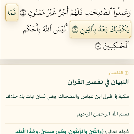
وَعَمِلُواْ ٱلصَّٰلِحَٰتِ فَلَهُمۡ أَجۡرٌ غَيۡرُ مَمۡنُونٖ ٦
فَمَا
يُكَذِّبُكَ بَعۡدُ بِٱلدِّينِ ٧
أَلَيۡسَ ٱللَّهُ بِأَحۡكَمِ
ٱلۡحَٰكِمِينَ ٨
۞ التفسير
التبيان في تفسير القرآن
مكية في قول ابن عباس والضحاك، وهي ثمان آيات بلا خلاف
بسم الله الرحمن الرحيم
قوله تعالى:
﴿وَالتِّينِ وَالزَّيْتُونِ، وَطُورِ سِينِينَ، وَهَذَا الْبَلَدِ