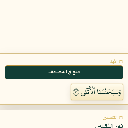
۞ الآية
فتح في المصحف
وَسَيُجَنَّبُهَا ٱلۡأَتۡقَى ١٧
۞ التفسير
نور الثقلين