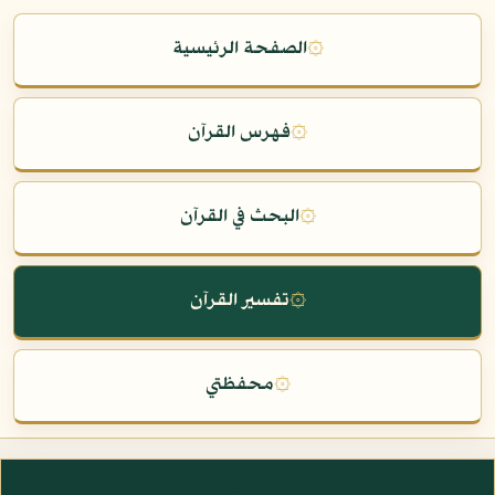
۞
الصفحة الرئيسية
۞
فهرس القرآن
۞
البحث في القرآن
۞
تفسير القرآن
۞
محفظتي