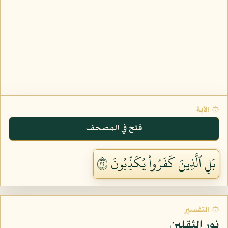
۞ الآية
فتح في المصحف
بَلِ ٱلَّذِينَ كَفَرُواْ يُكَذِّبُونَ ٢٢
۞ التفسير
نور الثقلين