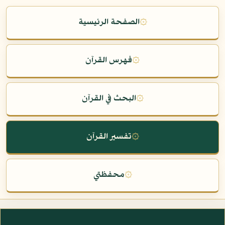
۞
الصفحة الرئيسية
۞
فهرس القرآن
۞
البحث في القرآن
۞
تفسير القرآن
۞
محفظتي