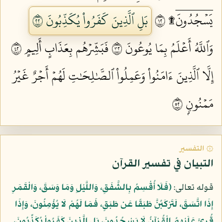
يَسۡجُدُونَۤ۩ ٢١
بَلِ ٱلَّذِينَ كَفَرُواْ يُكَذِّبُونَ ٢٢
وَٱللَّهُ أَعۡلَمُ بِمَا يُوعُونَ ٢٣
فَبَشِّرۡهُم بِعَذَابٍ أَلِيمٍ ٢٤
إِلَّا ٱلَّذِينَ ءَامَنُواْ وَعَمِلُواْ ٱلصَّٰلِحَٰتِ لَهُمۡ أَجۡرٌ غَيۡرُ
مَمۡنُونِۭ ٢٥
۞ التفسير
التبيان في تفسير القرآن
قوله تعالى:
﴿فَلَا أُقْسِمُ بِالشَّفَقِ، وَاللَّيْلِ وَمَا وَسَقَ، وَالْقَمَرِ
إِذَا اتَّسَقَ، لَتَرْكَبُنَّ طَبَقًا عَن طَبَقٍ، فَمَا لَهُمْ لَا يُؤْمِنُونَ، وَإِذَا
قُرِئَ عَلَيْهِمُ الْقُرْآنُ لَا يَسْجُدُونَ، بَلِ الَّذِينَ كَفَرُواْ يُكَذِّبُونَ،