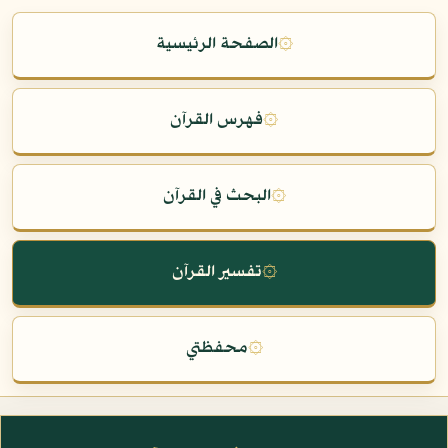
۞
الصفحة الرئيسية
۞
فهرس القرآن
۞
البحث في القرآن
۞
تفسير القرآن
۞
محفظتي