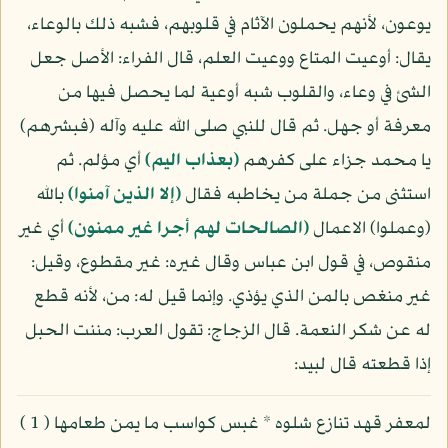
يوعون، لأنهم يحملون الآثام في قلوبهم، فشبه ذلك بالوعاء،
يقال: أوعيت المتاع ووعيت العلم، قال الفراء: الأصل جعل
الشئ في وعاء، والقلوب شبه أوعية لما يحصل فيها من
معرفة أو جهل. ثم قال للنبي صلى الله عليه وآله (فبشرهم)
يا محمد جزاء على كفرهم
(بعذاب اليم)
أي مؤلم. ثم
استثنى من جملة من يخاطبه فقال
(إلا الذين آمنوا)
بالله
(وعملوا) الاعمال
(الصالحات لهم أجرا غير ممنون)
أي غير
منقوص، في قول ابن عباس وقال غيره: غير مقطوع، وقيل:
غير منغص بالمن الذي يؤذي. وإنما قيل له: من، لأنه قطع
له عن شكر النعمة. قال الزجاج: تقول العرب: مننت الحبل
إذا قطعته قال لبيد:
لمعفر قهد تنازع شلوه * غبس كواسب ما يمن طعامها ( 1 )