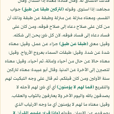
فذلك الاتساق له. وقال قتادة: معناه إذا استدار. وقال
مجاهد: إذا استوى. وقوله
(لتركبن طبقا عن طبق)
جواب
القسم، ومعناه منزلة عن منزلة وطبقة عن طبقة وذلك أن
من كان على صلاح دعاه إلى صلاح فوقه، ومن كان على
فساد دعاه إلى فساد فوقه، لان كل شئ يحن إلى شكله.
وقيل: معنى
(طبقا عن طبق)
جزاء عن عمل. وقيل: معناه
شدة عن شدة. وقيل: طبقات السماء بعروج الأرواح. وقيل:
معناه حالا عن حال من أحياء وإماتة، ثم أحياء. وقيل: معناه
لتصيرن إلى الآخرة عن الدنيا. وقال أبو عبيدة: معناه لتركبن
سنة الأولين ومن كان قبلكم. ثم قال على وجه التبكيت لهم
والتفريع
(فما لهم لا يؤمنون)
أي أي شئ لهم لأجله لا
يصدقون بالله واليوم الآخر ولا يعترفون بالثواب والعقاب.
وقيل: معناه ما لهم لا يؤمنون أي ما وجه الارتياب الذي
يصرفهم عن الايمان. وقوله
(وإذا قرئ عليهم القرآن لا