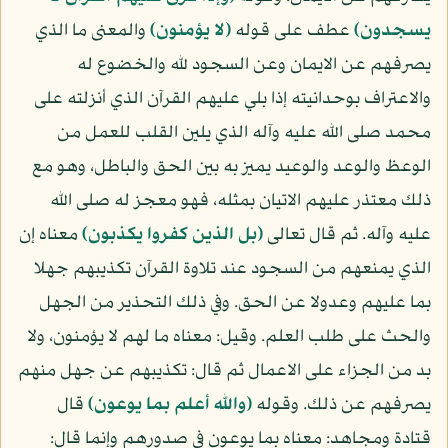
يسجدون)
عطف على قوله
(لا يؤمنون)
والمعنى ما الذي
يصرفهم عن الايمان وعن السجود لله والخضوع له
والاعتراف بوحدانيته إذا بلي عليهم القرآن الذي أنزلته على
محمد صلى الله عليه وآله الذي يلين القلب للعمل من
الوعظ والوعد والوعيد يميز به بين الحق والباطل، وهو مع
ذلك معتذر عليهم الاتيان بمثله، فهو معجز له صلى الله
عليه وآله. ثم قال تعالى
(بل الذين كفروا يكذبون)
معناه إن
الذي يمنعهم من السجود عند تلاوة القرآن تكذيبهم جهلا
بما عليهم وعدولا عن الحق. وفي ذلك التحذير من الجهل
والحث على طلب العلم. وقيل: معناه ما لهم لا يؤمنون، ولا
بد من الجزاء على الاعمال ثم قال: تكذيبهم عن جهل منهم
يصرفهم عن ذلك. وقوله
(والله أعلم بما يوعون)
قال
قتادة ومجاهد: معناه بما يوعون في صدورهم وإنما قال: