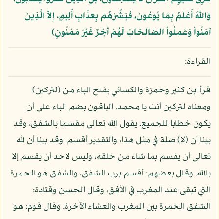
وَاللَّهُ أَعْلَمُ بِمَا يُوعُونَ، فَبَشِّرْهُم بِعَذَابٍ أَلِيمٍ، إِلاَّ الَّذِينَ
آمَنُواْ وَعَمِلُواْ الصَّالِحَاتِ لَهُمْ أَجْرٌ غَيْرُ مَمْنُونٍ﴾
القراءة:
قرأ ابن كثير وحمزة والكسائي بفتح الباء من (لتركبن)
ومعناه لتركبن أنت يا محمد. الباقون بضم الباء على أن
يكون خطابا للجميع. يقول الله تعالى مقسما بالشفق، وقد
بينا أن (لا) صلة في مثل هذا، والتقدير أقسم، وقد بينا أن لله
تعالى أن يقسم بما شاء من خلقه، وليس لاحد أن يقسم إلا
بالله. وقال بعضهم: أقسم برب الشفق، والشفق هو الحمرة
التي تبقى عند المغرب في الأفق، وقال الحسن وقتادة:
الشفق الحمرة بين المغرب والعشاء الآخرة. وقال قوم: هو