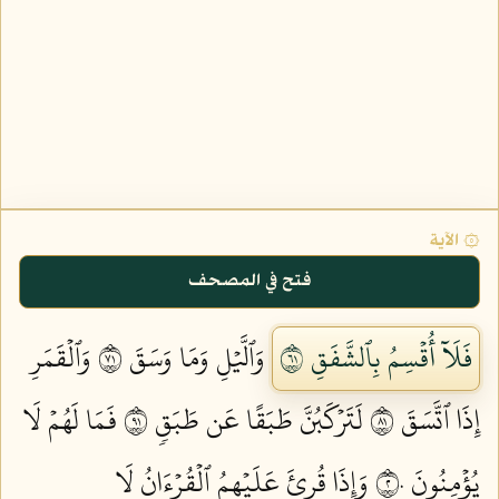
۞ الآية
فتح في المصحف
فَلَآ أُقۡسِمُ بِٱلشَّفَقِ ١٦
وَٱلَّيۡلِ وَمَا وَسَقَ ١٧
وَٱلۡقَمَرِ
إِذَا ٱتَّسَقَ ١٨
لَتَرۡكَبُنَّ طَبَقًا عَن طَبَقٖ ١٩
فَمَا لَهُمۡ لَا
يُؤۡمِنُونَ ٢٠
وَإِذَا قُرِئَ عَلَيۡهِمُ ٱلۡقُرۡءَانُ لَا