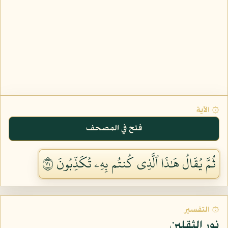
۞ الآية
فتح في المصحف
ثُمَّ يُقَالُ هَٰذَا ٱلَّذِي كُنتُم بِهِۦ تُكَذِّبُونَ ١٧
۞ التفسير
نور الثقلين