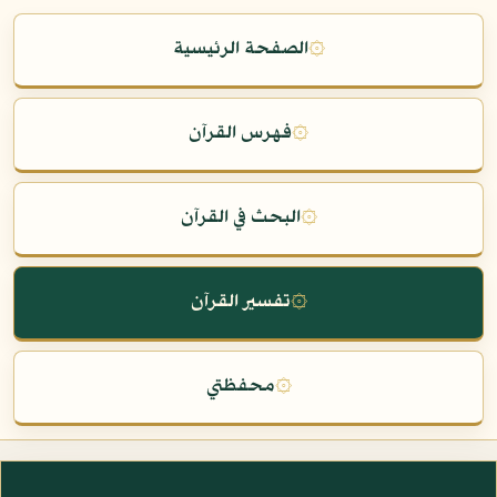
۞
الصفحة الرئيسية
۞
فهرس القرآن
۞
البحث في القرآن
۞
تفسير القرآن
۞
محفظتي