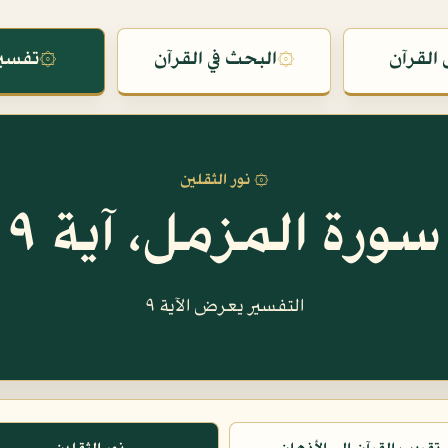
القرآن
۞
البحث في القرآن
۞
تفسير
۞ نور الثقلين
سورة المزمل، آية ٩
التفسير يعرض الآية ٩