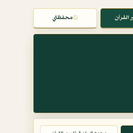
 القرآن
۞
محفظتي