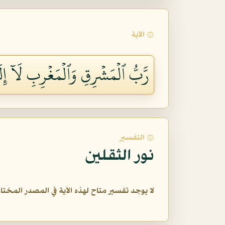
۞ الآية
رَّبُّ ٱلۡمَشۡرِقِ وَٱلۡمَغۡرِبِ لَآ إِلَٰ
۞ التفسير
نور الثقلين
لا يوجد تفسير متاح لهذه الآية في المصدر المختار