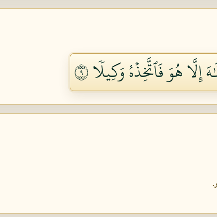
هَ إِلَّا هُوَ فَٱتَّخِذۡهُ وَكِيلٗا ٩
.