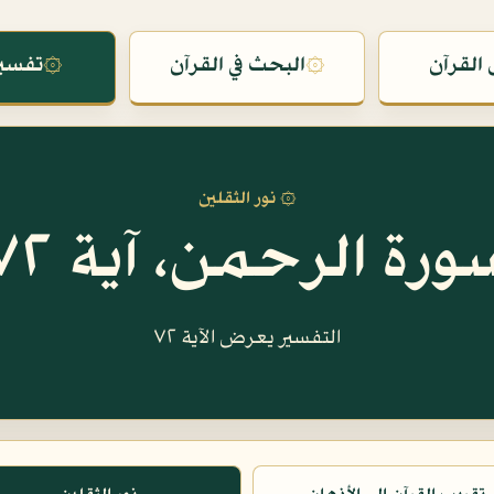
القرآن
۞
البحث في القرآن
۞
تفسير
۞ نور الثقلين
ورة الرحمن، آية ٧٢
التفسير يعرض الآية ٧٢