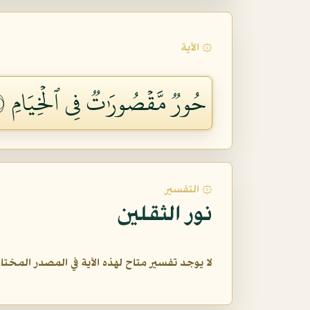
۞ الآية
حُورٞ مَّقۡصُورَٰتٞ فِي ٱلۡخِيَامِ ٧٢
۞ التفسير
نور الثقلين
لا يوجد تفسير متاح لهذه الآية في المصدر المختار