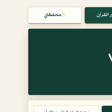
 القرآن
۞
محفظتي