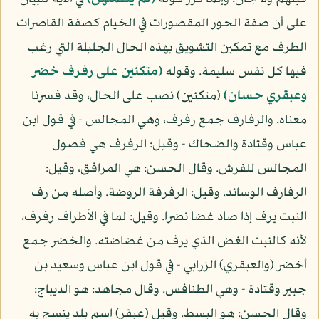
على أن صفة الحور المقصورات في الخيام كصفة القاصرات
الطرف مع تمكين التشويق بهذه الحال الجليلة التي رغب
فيها كل نفس سليمة. وقوله
(متكئين على رفرف خضر
وعبقري حسان)
(متكئين) نصب على الحال، وقد فسرنا
معناه. والرفارف جمع رفرف، وهي المجالس - في قول ابن
عباس وقتادة والضحاك - وقيل: الرفرف هي فصول
المجالس للفرش. وقال الحسن: هي المرافق، وقيل:
الرفارف الوسائد. وقيل: الرفرفة الروضة. وأصله من رف
النبت يرف إذا صاد غضا نضرا. وقيل: لما في الأطراف رفرف،
لأنه كالنبت الغض الذي يرف من غضاضته. والخضر جمع
أخضر (والعبقري) الزرابي - في قول ابن عباس وسعيد بن
جبير وقتادة - وهي الطنافس. وقال مجاهد: هو الديباج:
وقال الحسن: هو البسط. وقيل (عبقر) اسم بلد ينسج به