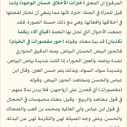
المرفوع إن المعنى
(خيرات الأخلاق حسان الوجوه)
وإنما
قيل للمرأة في الجنة: خيرة، لأنها مما ينبغي أن تختار لفضلها
في أخلاقها وأفعالها، وهي مع ذلك حسنة الصورة، فقد
جمعت الأحوال التي تجل بها النعمة
(فبأي آلاء ربكما
تكذبان)
قد بينا معناه. وقوله
(حور مقصورات في الخيام)
فالحور البيض الحسان البياض، ومنه الدقيق الحواري
لشدة بياضه، والعين الحوراء إذا كانت شديدة بياض البياض،
وشديدة سواد، السواد، وبذلك يتم حسن العين. وقال ابن
عباس والحسن ومجاهد: الحور: البيض. وقوله
(مقصورات) أي قصرن على أزواجهن، فلا بردن بدلا منهم -
في قول مجاهد والربيع - وقيل: معناه محبوسات في الحجال
- في قول ابن عباس وأبي العالية ومحمد بن كعب والضحاك
والحسن، وعلى وجه الصيانة لهن والتكرمة لهن عن البذلة.