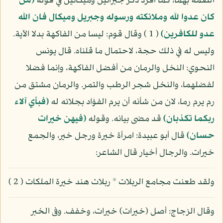
النعمة بهما، كما أفرد ذكر جبرائيل وميكائيل في قوله
(من
كان عدوا لله وملائكته ورسوله وجبريل وميكال فان الله
عدو للكافرين)
( 1 ) وقال قوم: ليسا من الفاكهة بدلا الآية.
وليس له في ذلك حجة، لاحتمال ما قلناه. قال يونس
النحوي: النخل والرمان من أفضل الفاكهة، وإنما فضلا
لفضلهما، والنخل شجر الرطب والتمر. والرمان مشتق من
رم يرم رما، لان من شأنه أن يرم الفؤاد بجلائه له
(فبأي آلاء
ربكما تكذبان)
قد مضى بيانه. وقوله
(فيهن خيرات
حسان)
قال أبو عبيدة: امرأة خيرة ورجل خير، والجمع
خيرات. والرجال أخيار قال الشاعر:
ولقد طعنت مجامع الربلات * ربلات هند خيرة الملكات ( 2 )
وقال الزجاج: أصل (خيرات) خيرات، وخفف. وفى الخبر