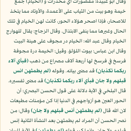
وقال أبو عبيدة: مقصورات أي مخدرات و (الخيام) جمع
خيمة وهو بيت من الثياب على الأعمدة، والأوتاد مما يتخذ
للاصحار، فإذا اصحر هؤلاء الحور، كانت لهن الخيام في تلك
الحال وغيرها مما ينفى الابتذال. وقال الزجاج: يقال للهوارج
الخيام وقال عبد الله: الخيام در مجوف على هيئة البيت
وقال ابن عباس: بيوت اللؤلؤ. وقيل: الخيمة درة مجوفة
فرسخ في فرسخ لها أربعة آلاف مصراع من ذهب
(فبأي آلاء
ربكما تكذبان)
قد مضى بيانه. وقوله
(لم يطمثهن انس
قبلهم ولا جان فبأي آلاء ربكما تكذبان)
قد مضى تفسيره.
قال البلخي في الآية دلالة على قول الحسن البصري: أن
الحور العين هو أزواجهم في الدنيا إذا كن مؤمنات مطيعات
لان الله قال
(لم يطمثهن أنس قبلهم ولا جان)
وقال: من
نصر الحسن أن المراد لم يطمثهن بعد النشأة الثانية إنس
قبلهم ولا جان. وإنما كرر قوله
(لم يطمثهن)
في الآية للبيان