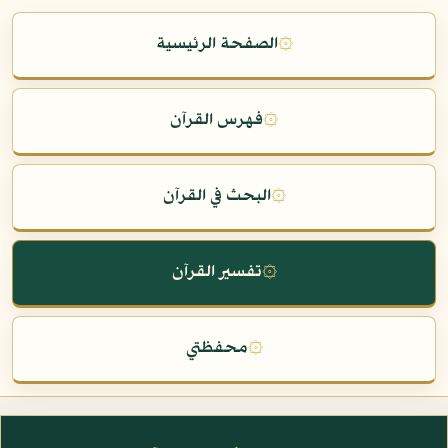
۞
الصفحة الرئيسية
۞
فهرس القرآن
۞
البحث في القرآن
۞
تفسير القرآن
۞
محفظتي