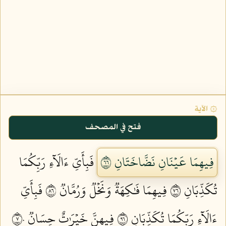
۞ الآية
فتح في المصحف
فِيهِمَا عَيۡنَانِ نَضَّاخَتَانِ ٦٦
فَبِأَيِّ ءَالَآءِ رَبِّكُمَا
تُكَذِّبَانِ ٦٧
فِيهِمَا فَٰكِهَةٞ وَنَخۡلٞ وَرُمَّانٞ ٦٨
فَبِأَيِّ
ءَالَآءِ رَبِّكُمَا تُكَذِّبَانِ ٦٩
فِيهِنَّ خَيۡرَٰتٌ حِسَانٞ ٧٠