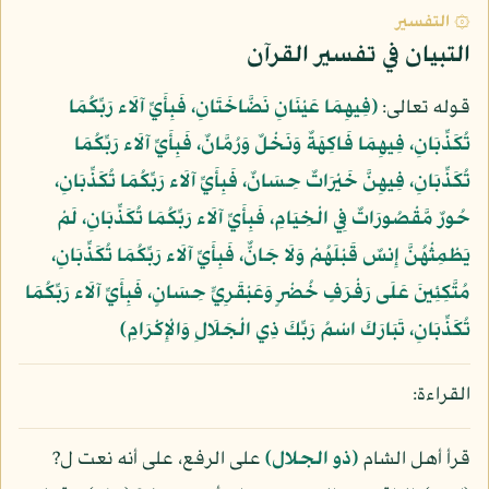
۞ التفسير
التبيان في تفسير القرآن
قوله تعالى:
﴿فِيهِمَا عَيْنَانِ نَضَّاخَتَانِ، فَبِأَيِّ آلَاء رَبِّكُمَا
تُكَذِّبَانِ، فِيهِمَا فَاكِهَةٌ وَنَخْلٌ وَرُمَّانٌ، فَبِأَيِّ آلَاء رَبِّكُمَا
تُكَذِّبَانِ، فِيهِنَّ خَيْرَاتٌ حِسَانٌ، فَبِأَيِّ آلَاء رَبِّكُمَا تُكَذِّبَانِ،
حُورٌ مَّقْصُورَاتٌ فِي الْخِيَامِ، فَبِأَيِّ آلَاء رَبِّكُمَا تُكَذِّبَانِ، لَمْ
يَطْمِثْهُنَّ إِنسٌ قَبْلَهُمْ وَلَا جَانٌّ، فَبِأَيِّ آلَاء رَبِّكُمَا تُكَذِّبَانِ،
مُتَّكِئِينَ عَلَى رَفْرَفٍ خُضْرٍ وَعَبْقَرِيٍّ حِسَانٍ، فَبِأَيِّ آلَاء رَبِّكُمَا
تُكَذِّبَانِ، تَبَارَكَ اسْمُ رَبِّكَ ذِي الْجَلَالِ وَالْإِكْرَامِ﴾
القراءة:
قرأ أهل الشام
(ذو الجلال)
على الرفع، على أنه نعت ل?