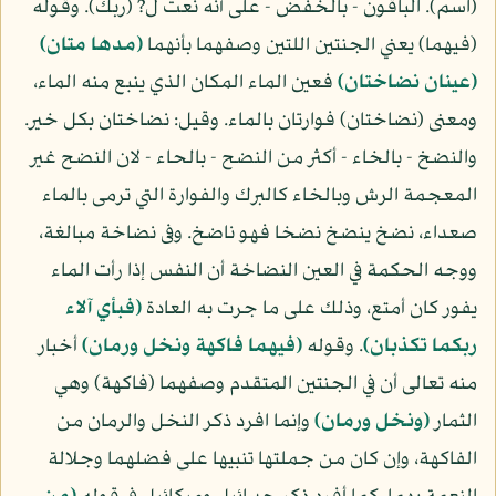
(اسم). الباقون - بالخفض - على أنه نعت ل? (ربك). وقوله
(فيهما) يعني الجنتين اللتين وصفهما بأنهما
(مدها متان)
(عينان نضاختان)
فعين الماء المكان الذي ينبع منه الماء،
ومعنى (نضاختان) فوارتان بالماء. وقيل: نضاختان بكل خير.
والنضخ - بالخاء - أكثر من النضح - بالحاء - لان النضح غير
المعجمة الرش وبالخاء كالبرك والفوارة التي ترمى بالماء
صعداء، نضخ ينضخ نضخا فهو ناضخ. وفى نضاخة مبالغة،
ووجه الحكمة في العين النضاخة أن النفس إذا رأت الماء
يفور كان أمتع، وذلك على ما جرت به العادة
(فبأي آلاء
ربكما تكذبان)
. وقوله
(فيهما فاكهة ونخل ورمان)
أخبار
منه تعالى أن في الجنتين المتقدم وصفهما (فاكهة) وهي
الثمار
(ونخل ورمان)
وإنما افرد ذكر النخل والرمان من
الفاكهة، وإن كان من جملتها تنبيها على فضلهما وجلالة