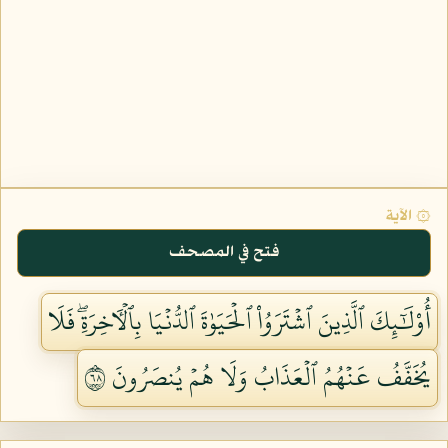
۞ الآية
فتح في المصحف
أُوْلَٰٓئِكَ ٱلَّذِينَ ٱشۡتَرَوُاْ ٱلۡحَيَوٰةَ ٱلدُّنۡيَا بِٱلۡأٓخِرَةِۖ فَلَا
يُخَفَّفُ عَنۡهُمُ ٱلۡعَذَابُ وَلَا هُمۡ يُنصَرُونَ ٨٦