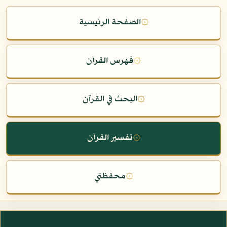
۞
الصفحة الرئيسية
۞
فهرس القرآن
۞
البحث في القرآن
۞
تفسير القرآن
۞
محفظتي