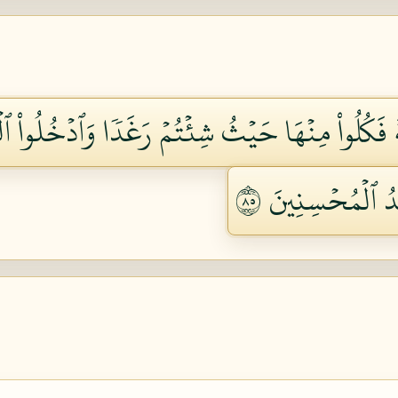
َةَ فَكُلُواْ مِنۡهَا حَيۡثُ شِئۡتُمۡ رَغَدٗا وَٱدۡخُلُواْ ٱ
ُ ٱلۡمُحۡسِنِينَ ٥٨