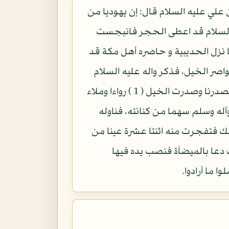
لي عليه السلام قال: إن يهوديا من
يه السلام قد اعطى الحجر فانبجست
ا نزل الحديبية و حاصره أهل مكة قد
صر الخيل، فذكر واله عليه السلام
ذلك فدعا بركوة يمانية، ثم نصب يده المباركة فيها فتفجرت من بين أصابعه عيون الماء فصدرنا وصدرت الخيل ( 1 ) رواءا وملاء
 عليه وآله وسلم سهما من كنانته، فناوله
لك فتفجرت منه اثنتا عشرة عينا من
حجر موسى حيث دعا بالميضأة فنصب يده فيها
 ما أرادوا.