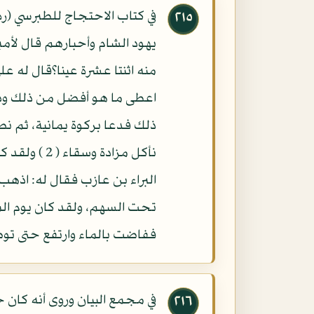
في كتاب الاحتجاج للطبرسي (ر
٢١٥
يهود الشام وأحبارهم قال لأم
منه اثنتا عشرة عينا؟قال له ع
اعطى ما هو أفضل من ذلك وذلك
نأكل مزادة
البراء بن عازب فقال له: اذهب
ففاضت بالماء وارتفع حتى توضأ
في مجمع البيان وروى أنه كان 
٢١٦