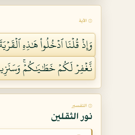
۞ الآية
وَإِذۡ قُلۡنَا ٱدۡخُلُواْ هَٰذِهِ ٱلۡقَرۡي
نَّغۡفِرۡ لَكُمۡ خَطَٰيَٰكُمۡۚ وَسَنَزِيد
۞ التفسير
نور الثقلين