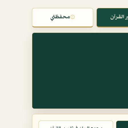
 القرآن
۞
محفظتي