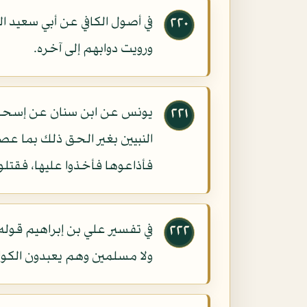
في أصول الكافي عن أبي سعيد ال
٢٢٠
ورويت دوابهم إلى آخره.
يونس عن ابن سنان عن إسحاق بن
٢٢١
النبيين بغير الحق ذلك بما عص
فأذاعوها فأخذوا عليها، فقتلوا
في تفسير علي بن إبراهيم قوله:
٢٢٢
ولا مسلمين وهم يعبدون الكوا