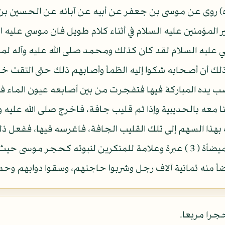
ه) روى عن موسى بن جعفر عن أبيه عن آبائه عن الحسين بن ع
ير المؤمنين عليه السلام في أثناء كلام طويل فان موسى عل
لي عليه السلام لقد كان كذلك ومحمد صلى الله عليه وآله لم
 أن أصحابه شكوا إليه الظمأ وأصابهم ذلك حتى التقت خوا
 وسقاء ( 2 ) ولقد كنا معه بالحديبية وإذا ثم قليب جافة، فاخرج صلى الله
 بهذا السهم إلى تلك القليب الجافة، فاغرسه فيها، ففعل ذ
تحت السهم، ولقد كان يوم الميضأة ( 3 ) عبرة وعلامة للمنكرين لنبوته ك
 منه ثمانية آلاف رجل وشربوا حاجتهم، وسقوا دوابهم وحملوا
حجرا مربعا.