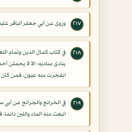
وروى عن أبي جعفر الباقر عليه
٢١٧
في كتاب كمال الدين وتمام النع
٢١٨
ينادى مناديه: الا لا يحملن أح
انفجرت منه عيون، فمن كان جا
في الخرائج والجرائح عن أبي س
٢١٩
انبعث منه الماء واللبن دائما