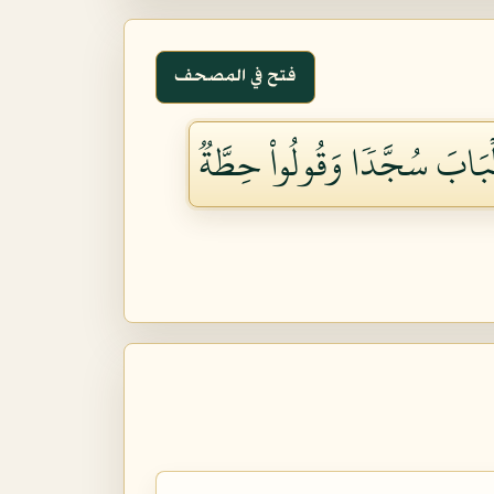
فتح في المصحف
لۡبَابَ سُجَّدٗا وَقُولُواْ حِطَّةٞ