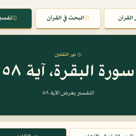
القرآن
۞
البحث في القرآن
۞
تفسير
۞ نور الثقلين
سورة البقرة، آية ٥٨
التفسير يعرض الآية ٥٨