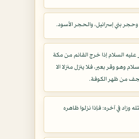
 وحجر بني إسرائيل، والحجر الأسود.
ر عليه السلام إذا خرج القائم من مكة
 وهو وقر بعير، فلا ينزل منزلا الا
نجف من ظهر الكوفة.
وزاد في آخره: فإذا نزلوا ظاهره