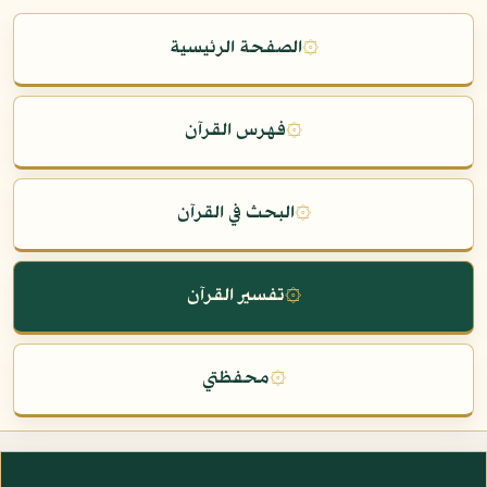
۞
الصفحة الرئيسية
۞
فهرس القرآن
۞
البحث في القرآن
۞
تفسير القرآن
۞
محفظتي