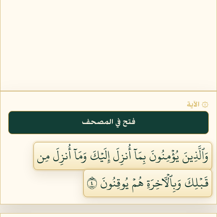
۞ الآية
فتح في المصحف
وَٱلَّذِينَ يُؤۡمِنُونَ بِمَآ أُنزِلَ إِلَيۡكَ وَمَآ أُنزِلَ مِن
قَبۡلِكَ وَبِٱلۡأٓخِرَةِ هُمۡ يُوقِنُونَ ٤