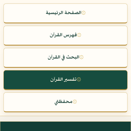
۞
الصفحة الرئيسية
۞
فهرس القرآن
۞
البحث في القرآن
۞
تفسير القرآن
۞
محفظتي