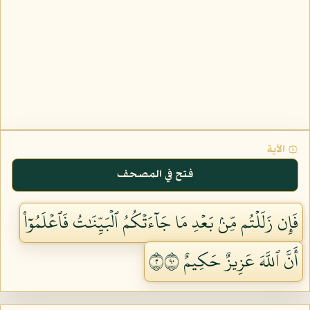
۞ الآية
فتح في المصحف
فَإِن زَلَلۡتُم مِّنۢ بَعۡدِ مَا جَآءَتۡكُمُ ٱلۡبَيِّنَٰتُ فَٱعۡلَمُوٓاْ
أَنَّ ٱللَّهَ عَزِيزٌ حَكِيمٌ ٢٠٩