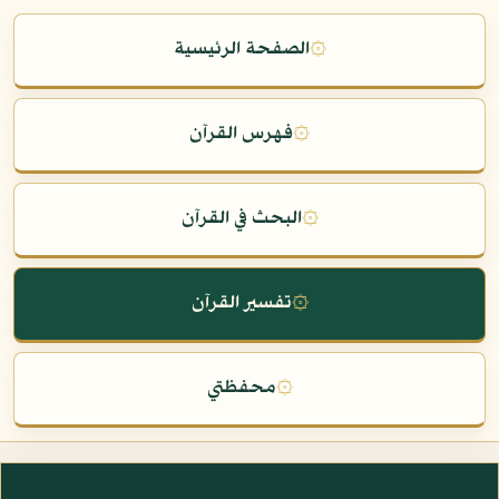
۞
الصفحة الرئيسية
۞
فهرس القرآن
۞
البحث في القرآن
۞
تفسير القرآن
۞
محفظتي