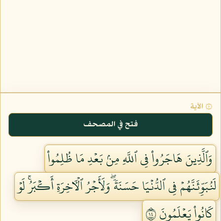
۞ الآية
فتح في المصحف
وَٱلَّذِينَ هَاجَرُواْ فِي ٱللَّهِ مِنۢ بَعۡدِ مَا ظُلِمُواْ
لَنُبَوِّئَنَّهُمۡ فِي ٱلدُّنۡيَا حَسَنَةٗۖ وَلَأَجۡرُ ٱلۡأٓخِرَةِ أَكۡبَرُۚ لَوۡ
كَانُواْ يَعۡلَمُونَ ٤١