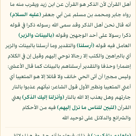
أهل القرآن لأن الذكر هو القرآن عن ابن زيد ويقرب منه ما
رواه جابر ومحمد بن مسلم عن أبي جعفر
(عليه السلام)
أنه قال نحن أهل الذكر وقد سمى الله رسوله ذكرا في قوله
ذكرا رسولا على أحد الوجهين وقوله
﴿بالبينات والزبر﴾
العامل فيه قوله
﴿أرسلنا﴾
والتقدير وما أرسلنا بالبينات والزبر
أي بالبراهين والكتب إلا رجالا نوحي إليهم وقيل إن في الكلام
إضمارا وحذفا والتقدير أرسلناهم بالبينات كما قال الأعشى:
وليس مجيرا أن أتى الحي خائف ولا قائلا إلا هو المتعيبا أي
أعني المتعيبا ونظير الأول قول الشاعر: نبأتهم عذبوا بالنار
جارتهم وهل يعذب إلا الله بالنار
﴿وأنزلنا إليك الذكر﴾
يعني
القرآن
﴿لتبين للناس ما نزل إليهم﴾
فيه من الأحكام
والشرائع والدلائل على توحيد الله