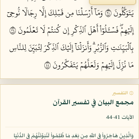
يَتَوَكَّلُونَ ٤٢
وَمَآ أَرۡسَلۡنَا مِن قَبۡلِكَ إِلَّا رِجَالٗا نُّوحِيٓ
إِلَيۡهِمۡۖ فَسۡـَٔلُوٓاْ أَهۡلَ ٱلذِّكۡرِ إِن كُنتُمۡ لَا تَعۡلَمُونَ ٤٣
بِٱلۡبَيِّنَٰتِ وَٱلزُّبُرِۗ وَأَنزَلۡنَآ إِلَيۡكَ ٱلذِّكۡرَ لِتُبَيِّنَ لِلنَّاسِ
مَا نُزِّلَ إِلَيۡهِمۡ وَلَعَلَّهُمۡ يَتَفَكَّرُونَ ٤٤
۞ التفسير
مجمع البيان في تفسير القرآن
الآيات 41-44
وَالَّذِينَ هَاجَرُواْ فِي اللّهِ مِن بَعْدِ مَا ظُلِمُواْ لَنُبَوِّئَنَّهُمْ فِي الدُّنْيَا