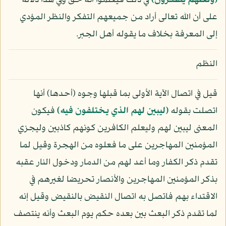
﴿ولعلهم يتفكرون﴾
في ذلك فيعلموا أنه حق وفي هذا دلالة
على أن الله تعالى أراد من جميعهم التفكر والنظر المؤدي
إلى المعرفة بخلاف ما يقوله أهل الجبر.
النظم
قيل في اتصال الآية الأولى بما قبلها وجوه (أحدها) أنها
اتصلت بقوله
﴿ليبين لهم الذي يختلفون فيه﴾
فيكون
المعنى ليبين لهم وليعلم الكافرين كونهم كاذبين وليجزي
المؤمنين المهاجرين على ما فعلوه من الهجرة وقيل لما
تقدم ذكر الكفار وما أعد لهم من الدمار ودخول النار عقبه
بذكر المؤمنين المهاجرين والأنصار تحريضا لغيرهم في
الاقتداء بهم فاتصل به اتصال النقيض بالنقيض وقيل إنه
لما تقدم ذكر البعث بين بعده حكم يوم البعث وأنه ينتصف