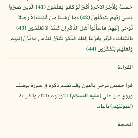
حَسَنَةً وَلَأَجْرُ الآخِرَةِ أَكْبَرُ لَوْ كَانُواْ يَعْلَمُونَ
﴿41﴾
الَّذِينَ صَبَرُواْ
وَعَلَى رَبِّهِمْ يَتَوَكَّلُونَ
﴿42﴾
وَمَا أَرْسَلْنَا مِن قَبْلِكَ إِلاَّ رِجَالاً
نُّوحِي إِلَيْهِمْ فَاسْأَلُواْ أَهْلَ الذِّكْرِ إِن كُنتُمْ لاَ تَعْلَمُونَ
﴿43﴾
بِالْبَيِّنَاتِ وَالزُّبُرِ وَأَنزَلْنَا إِلَيْكَ الذِّكْرَ لِتُبَيِّنَ لِلنَّاسِ مَا نُزِّلَ إِلَيْهِمْ
وَلَعَلَّهُمْ يَتَفَكَّرُونَ
﴿44﴾
القراءة
قرأ حفص نوحي بالنون وقد تقدم ذكره في سورة يوسف
وروي عن علي
(عليه السلام)
لنثوينهم بالثاء والقراءة
﴿لنبوئنهم﴾
بالباء.
الحجة