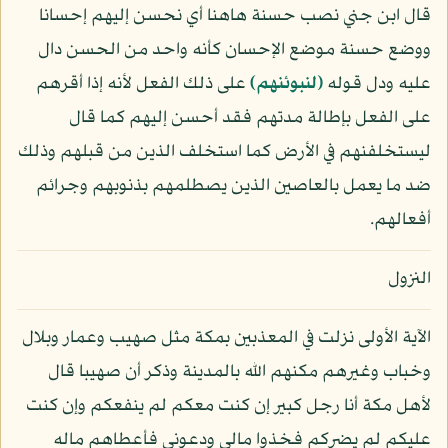
قال ابن جني نصب حسنة هاهنا أي نحسن إليهم إحسانا
ووضع حسنة موضع الإحسان كأنه واحد من الحسن دال
عليه ودل قوله
﴿لنبوئنهم﴾
على ذلك الفعل لأنه إذا أقرهم
على الفعل بإطالة مدتهم فقد أحسن إليهم كما قال
ليستخلفنهم في الأرض كما استخلف الذين من قبلهم وذلك
ضد ما يعمل بالعاصين الذين يصطلمهم بذنوبهم وجرائم
أفعالهم.
النزول
الآية الأولى نزلت في المعذبين بمكة مثل صهيب وعمار وبلال
وخباب وغيرهم مكنهم الله بالمدينة وذكر أن صهيبا قال
لأهل مكة أنا رجل كبير إن كنت معكم لم ينفعكم وإن كنت
عليكم لم يضركم فخذوا مالي ودعوني فأعطاهم ماله