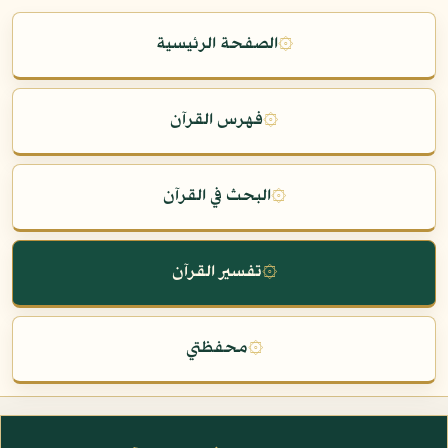
۞
الصفحة الرئيسية
۞
فهرس القرآن
۞
البحث في القرآن
۞
تفسير القرآن
۞
محفظتي