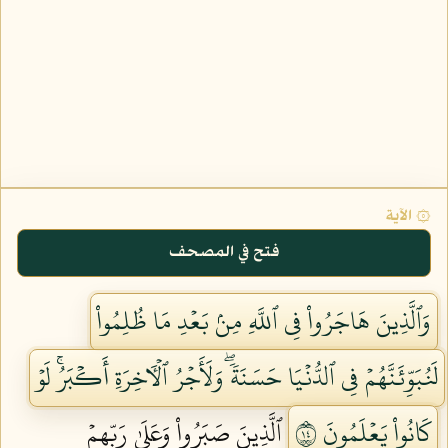
۞ الآية
فتح في المصحف
وَٱلَّذِينَ هَاجَرُواْ فِي ٱللَّهِ مِنۢ بَعۡدِ مَا ظُلِمُواْ
لَنُبَوِّئَنَّهُمۡ فِي ٱلدُّنۡيَا حَسَنَةٗۖ وَلَأَجۡرُ ٱلۡأٓخِرَةِ أَكۡبَرُۚ لَوۡ
كَانُواْ يَعۡلَمُونَ ٤١
ٱلَّذِينَ صَبَرُواْ وَعَلَىٰ رَبِّهِمۡ