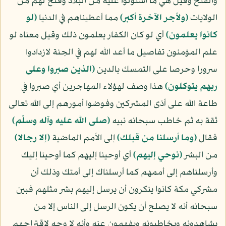
والفتح وقيل هي ما استولوا عليه من البلاد وفتح لهم من
الولايات
﴿ولأجر الآخرة أكبر﴾
مما أعطيناهم في الدنيا
﴿لو
كانوا يعلمون﴾
أي لو كان الكفار يعلمون ذلك وقيل معناه لو
علم المؤمنون تفاصيل ما أعد الله لهم في الجنة لازدادوا
سرورا وحرصا على التمسك بالدين
﴿الذين صبروا وعلى
ربهم يتوكلون﴾
هذا وصف لهؤلاء المهاجرين أي صبروا في
طاعة الله على أذى المشركين وفوضوا أمورهم إلى الله تعالى
ثقة به ثم خاطب سبحانه نبيه
(صلى الله عليه وآله وسلّم)
فقال
﴿وما أرسلنا من قبلك﴾
إلى الأمم الماضية
﴿إلا رجالا﴾
من البشر
﴿نوحي إليهم﴾
أي أوحينا إليهم كما أوحينا إليك
وأرسلناهم إلى أممهم كما أرسلناك إلى أمتك وذلك أن
مشركي مكة كانوا ينكرون أن يرسل إليهم بشر مثلهم فبين
سبحانه أنه لا يصلح أن يكون الرسل إلى الناس إلا من
يشاهدونه ويخاطبونه ويفهمون عنه وأنه لا وجه لاقتراحهم