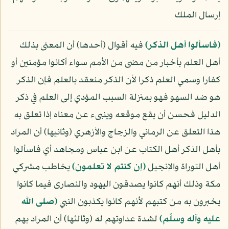
إرسال الملك
﴿فاسألوا أهل الذكر﴾
فيه أقوال (أحدها) أن المعنى بذلك
أهل العلم بأخبار من مضى من الأمم سواء أكانوا مؤمنين أو
كفارا وسمي العلم ذكرا لأن الذكر منعقد بالعلم فإن الذكر
هو ضد السهو فهو بمنزلة السبب المؤدي إلى العلم في ذكر
الدليل فحسن أن يقع موقعه وينبىء عن معناه إذا تعلق به
هذا التعلق عن الرماني والزجاج والأزهري (وثانيها) أن المراد
بأهل الذكر أهل الكتاب عن ابن عباس ومجاهد أي فاسألوا
أهل التوراة والإنجيل
﴿إن كنتم لا تعلمون﴾
يخاطب مشركي
مكة وذلك أنهم كانوا يصدقون اليهود والنصارى فيما كانوا
يخبرون به من كتبهم لأنهم كانوا يكذبون النبي
(صلى الله
عليه وآله وسلّم)
لشدة عداوتهم له (وثالثها) أن المراد بهم