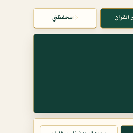
 القرآن
۞
محفظتي