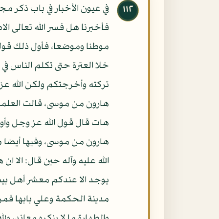
في عيون الأخبار في باب ذكر م
١١٢
فأخبرنا هل فسر الله تعالى ال
موطنا وموضعا، فأول ذلك قوله 
خلا العترة حتى تكلم الناس في 
تركته وأخرجتكم ولكن الله عز 
هارون من موسى، قالت العلماء:
هات قال قول الله عز وجل وأوح
هارون من موسى، وفيها أيضا من
الله عليه وآله حين قال: الا ان
يوجد الا عندكم معشر أهل بيت ر
مدينة الحكمة وعلي بابها فمن 
والطهارة ما لا ينكره معاند، ول