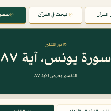
القرآن
۞
البحث في القرآن
۞
تفسير
۞ نور الثقلين
سورة يونس، آية ٨٧
التفسير يعرض الآية ٨٧