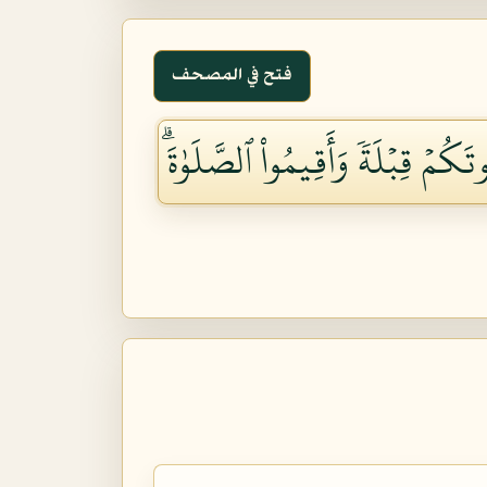
فتح في المصحف
َكُمۡ قِبۡلَةٗ وَأَقِيمُواْ ٱلصَّلَوٰةَۗ