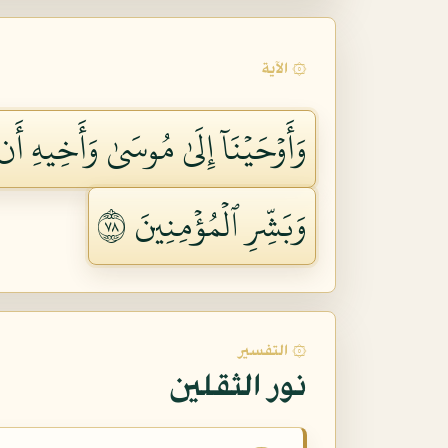
۞ الآية
وَأَوۡحَيۡنَآ إِلَىٰ مُوسَىٰ وَأَخِيهِ أَن
وَبَشِّرِ ٱلۡمُؤۡمِنِينَ ٨٧
۞ التفسير
نور الثقلين