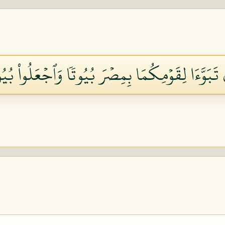
 تَبَوَّءَا لِقَوۡمِكُمَا بِمِصۡرَ بُيُوتٗا وَٱجۡعَلُواْ بُيُوت