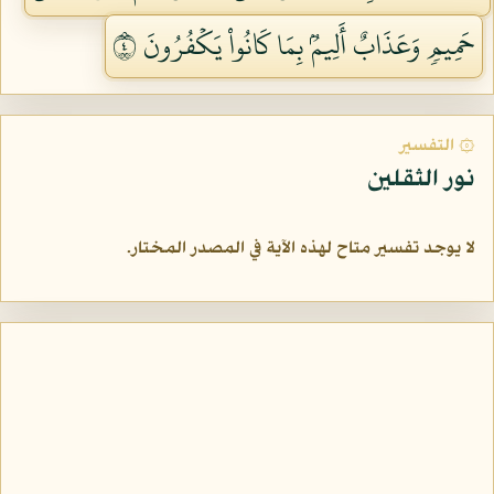
حَمِيمٖ وَعَذَابٌ أَلِيمُۢ بِمَا كَانُواْ يَكۡفُرُونَ ٤
۞ التفسير
نور الثقلين
لا يوجد تفسير متاح لهذه الآية في المصدر المختار.