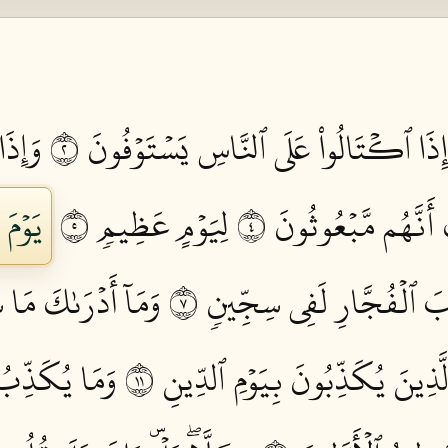
إِذَا ٱكۡتَالُواْ عَلَى ٱلنَّاسِ يَسۡتَوۡفُونَ ٢
وَإِذَا
 أَنَّهُم مَّبۡعُوثُونَ ٤
لِيَوۡمٍ عَظِيمٖ ٥
يَوۡمَ
بَ ٱلۡفُجَّارِ لَفِي سِجِّينٖ ٧
وَمَآ أَدۡرَىٰكَ مَا 
َّذِينَ يُكَذِّبُونَ بِيَوۡمِ ٱلدِّينِ ١١
وَمَا يُكَذِّبُ ب