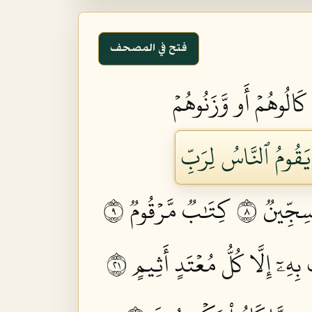
فتح في المصحف
 كَالُوهُمۡ أَو وَّزَنُوهُمۡ
 يَقُومُ ٱلنَّاسُ لِرَبِّ
سِجِّينٞ ٨
كِتَٰبٞ مَّرۡقُومٞ ٩
ِهِۦٓ إِلَّا كُلُّ مُعۡتَدٍ أَثِيمٍ ١٢