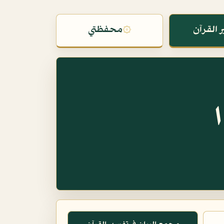
 القرآن
۞
محفظتي