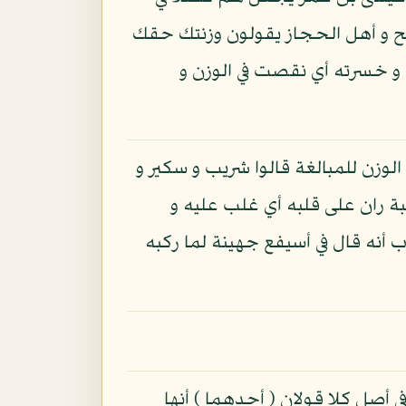
حيح و أهل الحجاز يقولون وزنتك حقك
 و خسرته أي نقصت في الوزن و
لوزن للمبالغة قالوا شريب و سكير و
بة ران على قلبه أي غلب عليه و
أنه قال في أسيفع جهينة لما ركبه
 أصل كلا قولان ( أحدهما ) أنها