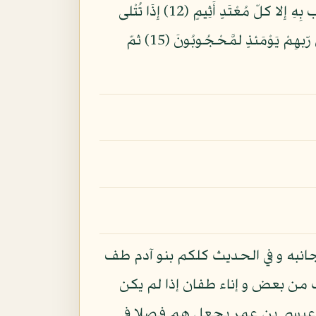
سجِّينٌ (8) كِتَبٌ مّرْقُومٌ (9) وَيْلٌ يَوْمَئذٍ لِّلْمُكَذِّبِينَ (10) الّذِينَ يُكَذِّبُونَ بِيَوْمِ الدِّينِ (11) وَ مَا يُكَذِّب بِهِ إِلا كلّ مُعْتَدٍ أَثِيمٍ (12) إِذَا تُتْلى
عَلَيْهِ ءَايَتُنَا قَالَ أَسطِيرُ الأَوّلِينَ (13) َكلا بَلْ رَانَ عَلى قُلُوبهِم مّا كانُوا يَكْسِبُونَ (14) َكلا إِنهُمْ عَن رّبهِمْ يَوْمَئذٍ لمَّحْجُوبُونَ (15) ثمّ
انبه و في الحديث كلكم بنو آدم طف
من بعض و إناء طفان إذا لم يكن
كان عيسى بن عمر يجعل هم فصلا في