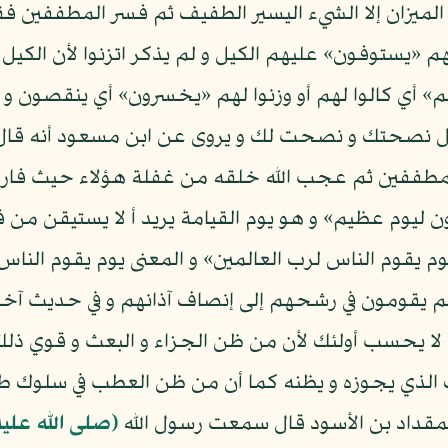
الميزان إلا الشيء اليسير الطفيف ثم فسر المطففين فقا
هم «يستوفون» عليهم الكيل و لم يذكر اتزنوا لأن الكيل و
م» أي كالوا لهم أو وزنوا لهم «يخسرون» أي ينقصون و الم
 نصحتك و نصحت لك و يروى عن ابن مسعود أنه قال الص
طففين ثم عجب الله خلقه من غفلة هؤلاء حيث فارقوا أ
ثون ليوم عظيم» و هو يوم القيامة يريد أ لا يستيقن 
م يقوم الناس لرب العالمين» و المعنى يوم يقوم الناس
هم يقومون في رشحهم إلى إنصاف آذانهم و في حديث آخر
أ لا يحسب أولئك لأن من ظن الجزاء و البعث و قوي ذلك 
 الذي يجوزه و يظنه كما أن من ظن العطب في سلوك 
مقداد بن الأسود قال سمعت رسول الله
(صلى الله علي