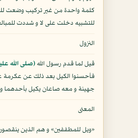
كلمة واحدة من غير تركيب وضعت للر
للتشبيه دخلت على لا و شددت للمبالغة
النزول
قيل لما قدم رسول الله
(صلى الله علي
فأحسنوا الكيل بعد ذلك عن عكرمة ع
جهينة و معه صاعان يكيل بأحدهما و ي
المعنى
«ويل للمطففين» و هم الذين ينقصون ال