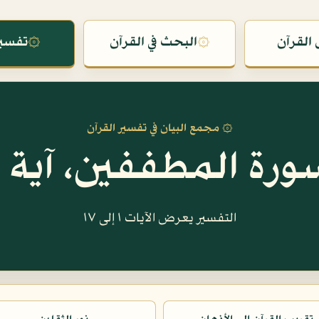
القرآن
۞
البحث في القرآن
۞
تفسير
۞ مجمع البيان في تفسير القرآن
ورة المطففين، آية ١
التفسير يعرض الآيات ١ إلى ١٧