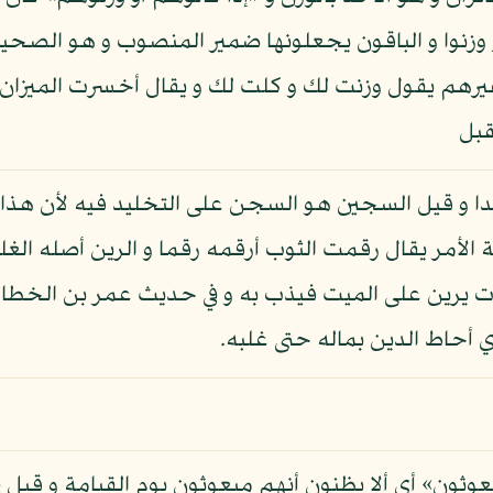
 أو وزنوا و الباقون يجعلونها ضمير المنصوب و هو الص
غيرهم يقول وزنت لك و كلت لك و يقال أخسرت الميزان
قبل
ا و قيل السجين هو السجن على التخليد فيه لأن هذا ا
 الأمر يقال رقمت الثوب أرقمه رقما و الرين أصله الغل
 يرين على الميت فيذب به و في حديث عمر بن الخطاب 
 أحاط الدين بماله حتى غلبه.
ون» أي ألا يظنون أنهم مبعوثون يوم القيامة و قيل في