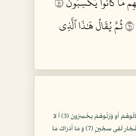
هِم مَّا كَانُواْ يَكۡسِبُونَ ١٤
ثُمَّ يُقَالُ هَٰذَا ٱلَّذِي
بِسمِ اللّهِ الرّحْمَنِ الرّحِيمِ وَيْلٌ لِّلْمُطفِّفِينَ (1) الّذِينَ إِذَا اكْتَالُوا عَلى النّاسِ يَستَوْفُونَ (2) وَ إِذَا كالُوهُمْ أَو وّزَنُوهُمْ يخْسِرُونَ (3) أَ لا
يَظنّ أُولَئك أَنهُم مّبْعُوثُونَ (4) لِيَوْمٍ عَظِيمٍ (5) يَوْمَ يَقُومُ النّاس لِرَب الْعَلَمِينَ (6) َكلا إِنّ كِتَب الفُجّارِ لَفِى سِجِّينٍ (7) وَ مَا أَدْرَاك مَا