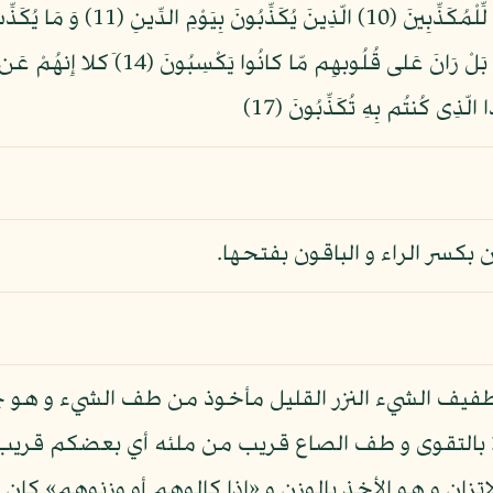
 بكسر الراء و الباقون بفتحها.
طفيف الشيء النزر القليل مأخوذ من طف الشيء و هو ج
 بالتقوى و طف الصاع قريب من ملئه أي بعضكم قريب 
 الاتزان و هو الأخذ بالوزن و «إذا كالوهم أو وزنوهم» 