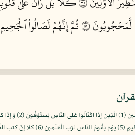
ٰطِيرُ ٱلۡأَوَّلِينَ ١٣
كـَلَّاۖ بَلۡۜ رَانَ عَلَىٰ قُلُوبِ
ٖ لَّمَحۡجُوبُونَ ١٥
ثُمَّ إِنَّهُمۡ لَصَالُواْ ٱلۡجَحِيمِ ١٦
قرآن