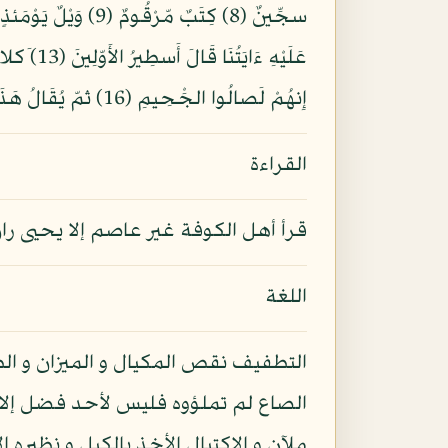
إِنهُمْ لَصالُوا الجَْحِيمِ (16) ثمّ يُقَالُ هَذَا الّذِى كُنتُم بِهِ تُكَذِّبُونَ (17)
القراءة
قرأ أهل الكوفة غير عاصم إلا يحيى ران
اللغة
التطفيف نقص المكيال و الميزان و ال
الصاع لم تملؤوه فليس لأحد فضل إلا
ملآن و الاكتيال الأخذ بالكيل و نظيره