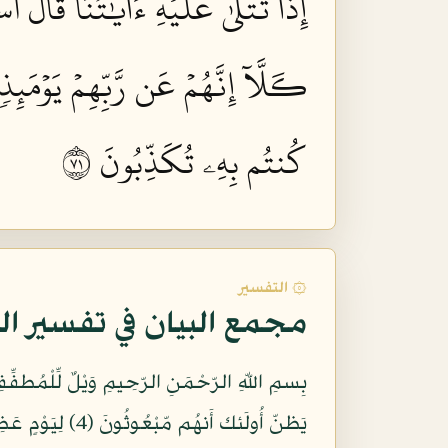
إِذَا تُتۡلَىٰ عَلَيۡهِ ءَايَٰتُنَا قَالَ أَسَ
كـَلَّآ إِنَّهُمۡ عَن رَّبِّهِمۡ يَوۡمَئِذ
كُنتُم بِهِۦ تُكَذِّبُونَ ١٧
۞ التفسير
مجمع البيان في تفسير ال