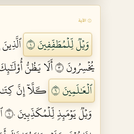
۞ الآية
وَيۡلٞ لِّلۡمُطَفِّفِينَ ١
ٱلَّذِينَ 
يُخۡسِرُونَ ٣
أَلَا يَظُنُّ أُوْلَٰٓئِكَ
ٱلۡعَٰلَمِينَ ٦
كـَلَّآ إِنَّ كِتَٰ
وَيۡلٞ يَوۡمَئِذٖ لِّلۡمُكَذِّبِينَ ١٠
ٱل