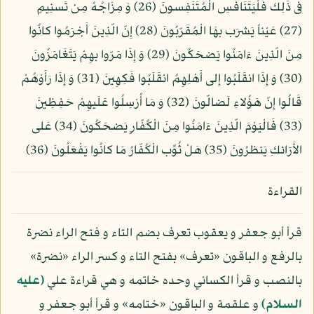
فى ذَلِك فَلْيَتَنَافَسِ الْمُتَنَفِسونَ (26) وَ مِزَاجُهُ مِن تَسنِيمٍ
(27) عَيْناً يَشرَب بهَا الْمُقَرّبُونَ (28) إِنّ الّذِينَ أَجْرَمُوا كانُوا
مِنَ الّذِينَ ءَامَنُوا يَضحَكُونَ (29) وَ إِذَا مَرّوا بهِمْ يَتَغَامَزُونَ
(30) وَ إِذَا انقَلَبُوا إِلى أَهْلِهِمُ انقَلَبُوا فَكِهِينَ (31) وَ إِذَا رَأَوْهُمْ
قَالُوا إِنّ هَؤُلاءِ لَضالّونَ (32) وَ مَا أُرْسِلُوا عَلَيهِمْ حَفِظِينَ
(33) فَالْيَوْمَ الّذِينَ ءَامَنُوا مِنَ الْكُفّارِ يَضحَكُونَ (34) عَلى
الأَرَائكِ يَنظرُونَ (35) هَلْ ثُوِّب الْكُفّارُ مَا كانُوا يَفْعَلُونَ (36)
القراءة
قرأ أبو جعفر و يعقوب تعرف بضم التاء و فتح الراء نضرة
بالرفع و الباقون «تعرف» بفتح التاء و كسر الراء «نضرة»
بالنصب و قرأ الكسائي وحده خاتمه و هي قراءة علي
(عليه
السلام)
و علقمة و الباقون «ختامه» و قرأ أبو جعفر و