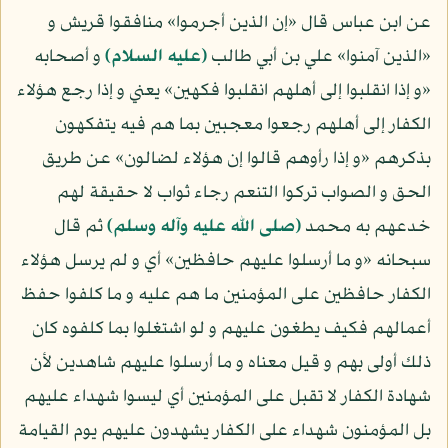
عن ابن عباس قال «إن الذين أجرموا» منافقوا قريش و
«الذين آمنوا» علي بن أبي طالب
(عليه السلام)
و أصحابه
«و إذا انقلبوا إلى أهلهم انقلبوا فكهين» يعني و إذا رجع هؤلاء
الكفار إلى أهلهم رجعوا معجبين بما هم فيه يتفكهون
بذكرهم «و إذا رأوهم قالوا إن هؤلاء لضالون» عن طريق
الحق و الصواب تركوا التنعم رجاء ثواب لا حقيقة لهم
خدعهم به محمد
(صلى الله عليه وآله وسلم)
ثم قال
سبحانه «و ما أرسلوا عليهم حافظين» أي و لم يرسل هؤلاء
الكفار حافظين على المؤمنين ما هم عليه و ما كلفوا حفظ
أعمالهم فكيف يطغون عليهم و لو اشتغلوا بما كلفوه كان
ذلك أولى بهم و قيل معناه و ما أرسلوا عليهم شاهدين لأن
شهادة الكفار لا تقبل على المؤمنين أي ليسوا شهداء عليهم
بل المؤمنون شهداء على الكفار يشهدون عليهم يوم القيامة