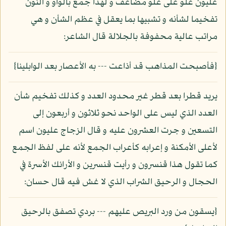
عليون علو على علو مضاعف و لهذا جمع بالواو و النون
تفخيما لشأنه و تشبيها بما يعقل في عظم الشأن و هي
مراتب عالية محفوفة بالجلالة قال الشاعر:
{فأصبحت المذاهب قد أذاعت --- به الأعصار بعد الوابلينا}
يريد قطرا بعد قطر غير محدود العدد و كذلك تفخيم شأن
العدد الذي ليس على الواحد نحو ثلاثون و أربعون إلى
التسعين و جرت العشرون عليه و قال الزجاج عليون اسم
لأعلى الأمكنة و إعرابه كأعراب الجمع لأنه على لفظ الجمع
كما تقول هذا قنسرون و رأيت قنسرين و الأرائك الأسرة في
الحجال و الرحيق الشراب الذي لا غش فيه قال حسان:
{يسقون من ورد البريص عليهم --- بردي تصفق بالرحيق