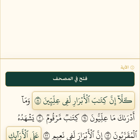
۞ الآية
فتح في المصحف
كـَلَّآ إِنَّ كِتَٰبَ ٱلۡأَبۡرَارِ لَفِي عِلِّيِّينَ ١٨
وَمَآ
أَدۡرَىٰكَ مَا عِلِّيُّونَ ١٩
كِتَٰبٞ مَّرۡقُومٞ ٢٠
يَشۡهَدُهُ
ٱلۡمُقَرَّبُونَ ٢١
إِنَّ ٱلۡأَبۡرَارَ لَفِي نَعِيمٍ ٢٢
عَلَى ٱلۡأَرَآئِكِ