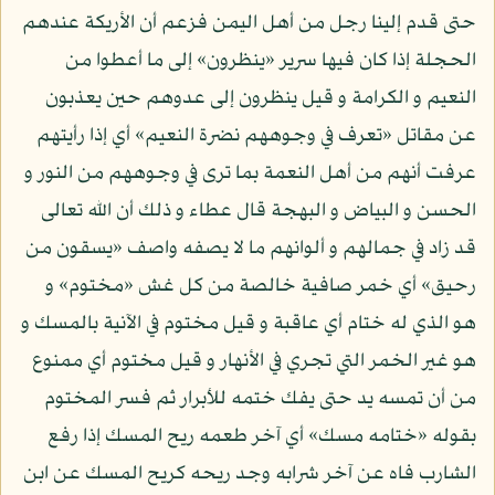
حتى قدم إلينا رجل من أهل اليمن فزعم أن الأريكة عندهم
الحجلة إذا كان فيها سرير «ينظرون» إلى ما أعطوا من
النعيم و الكرامة و قيل ينظرون إلى عدوهم حين يعذبون
عن مقاتل «تعرف في وجوههم نضرة النعيم» أي إذا رأيتهم
عرفت أنهم من أهل النعمة بما ترى في وجوههم من النور و
الحسن و البياض و البهجة قال عطاء و ذلك أن الله تعالى
قد زاد في جمالهم و ألوانهم ما لا يصفه واصف «يسقون من
رحيق» أي خمر صافية خالصة من كل غش «مختوم» و
هو الذي له ختام أي عاقبة و قيل مختوم في الآنية بالمسك و
هو غير الخمر التي تجري في الأنهار و قيل مختوم أي ممنوع
من أن تمسه يد حتى يفك ختمه للأبرار ثم فسر المختوم
بقوله «ختامه مسك» أي آخر طعمه ريح المسك إذا رفع
الشارب فاه عن آخر شرابه وجد ريحه كريح المسك عن ابن