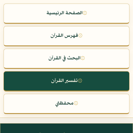
۞
الصفحة الرئيسية
۞
فهرس القرآن
۞
البحث في القرآن
۞
تفسير القرآن
۞
محفظتي