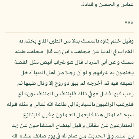
عباس و الحسن و قتادة.
###
وقيل ختم إناؤه بالمسك بدلا من الطين الذي يختم به
الشراب في الدنيا عن مجاهد و ابن زيد قال مجاهد طينه
مسك و عن أبي الدرداء قال هو شراب أبيض مثل الفضة
يختمون به شرابهم و لو أن رجلا من أهل الدنيا أدخل
إصبعه فيه ثم أخرجه لم يبق ذو روح إلا و نال طيبها ثم
رغب فيها فقال «و في ذلك فليتنافس المتنافسون» أي
فليرغب الراغبون بالمبادرة إلى طاعة الله تعالى و مثله قوله
سبحانه لمثل هذا فليعمل العاملون و قيل فليتنازع
المتنازعون عن مقاتل و قيل ليتشاح المتشاحون عن زيد
بن أسلم و في الحديث من صام لله في يوم صائف سقاه الله