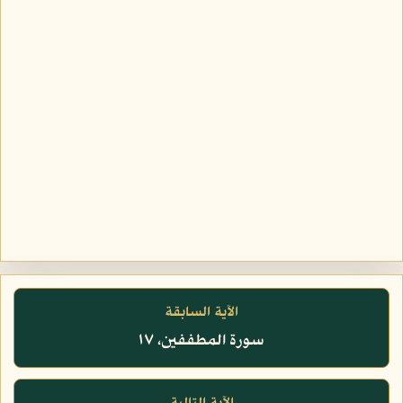
الآية السابقة
سورة المطففين، ١٧