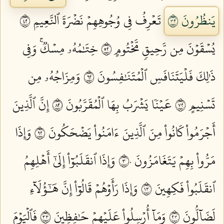
يَنظُرُونَ ٢٣
تَعۡرِفُ فِي وُجُوهِهِمۡ نَضۡرَةَ ٱلنَّعِيمِ ٢٤
يُسۡقَوۡنَ مِن رَّحِيقٖ مَّخۡتُومٍ ٢٥
خِتَٰمُهُۥ مِسۡكٞۚ وَفِي
ذَٰلِكَ فَلۡيَتَنَافَسِ ٱلۡمُتَنَٰفِسُونَ ٢٦
وَمِزَاجُهُۥ مِن
تَسۡنِيمٍ ٢٧
عَيۡنٗا يَشۡرَبُ بِهَا ٱلۡمُقَرَّبُونَ ٢٨
إِنَّ ٱلَّذِينَ
أَجۡرَمُواْ كَانُواْ مِنَ ٱلَّذِينَ ءَامَنُواْ يَضۡحَكُونَ ٢٩
وَإِذَا
مَرُّواْ بِهِمۡ يَتَغَامَزُونَ ٣٠
وَإِذَا ٱنقَلَبُوٓاْ إِلَىٰٓ أَهۡلِهِمُ
ٱنقَلَبُواْ فَكِهِينَ ٣١
وَإِذَا رَأَوۡهُمۡ قَالُوٓاْ إِنَّ هَٰٓؤُلَآءِ
لَضَآلُّونَ ٣٢
وَمَآ أُرۡسِلُواْ عَلَيۡهِمۡ حَٰفِظِينَ ٣٣
فَٱلۡيَوۡمَ