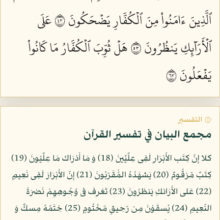
ٱلَّذِينَ ءَامَنُواْ مِنَ ٱلۡكُفَّارِ يَضۡحَكُونَ ٣٤
عَلَى
ٱلۡأَرَآئِكِ يَنظُرُونَ ٣٥
هَلۡ ثُوِّبَ ٱلۡكُفَّارُ مَا كَانُواْ
يَفۡعَلُونَ ٣٦
۞ التفسير
مجمع البيان في تفسير القرآن
كلا إِنّ كِتَب الأَبْرَارِ لَفِى عِلِّيِّينَ (18) وَ مَا أَدْرَاك مَا عِلِّيّونَ (19)
كِتَبٌ مّرْقُومٌ (20) يَشهَدُهُ المُْقَرّبُونَ (21) إِنّ الأَبْرَارَ لَفِى نَعِيمٍ
(22) عَلى الأَرَائكِ يَنظرُونَ (23) تَعْرِف فى وُجُوهِهِمْ نَضرَةَ
النّعِيمِ (24) يُسقَوْنَ مِن رّحِيقٍ مّخْتُومٍ (25) خِتَمُهُ مِسكٌ وَ