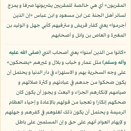
المقربون» أي هي خالصة للمقربين يشربونها صرفا و يمزج
لسائر أهل الجنة عن ابن مسعود و ابن عباس «إن الذين
أجرموا» يعني كفار قريش و مترفيهم كأبي جهل و الوليد بن
المغيرة و العاص بن وائل و أصحابهم
«كانوا من الذين آمنوا» يعني أصحاب النبي
(صلى الله عليه
وآله وسلم)
مثل عمار و خباب و بلال و غيرهم «يضحكون»
على وجه السخرية بهم و الاستهزاء في دار الدنيا و يحتمل أن
يكون ضحكوا من جدهم في عبادتهم و كثرة صلاتهم و
صيامهم لإنكارهم الجزاء و البعث و يجوز أن يكون كان
ضحكهم إنكارا و تعجبا من قولهم بالإعادة و إحياء العظام
الرميمة و يحتمل أن يكون ذلك لغلوهم في كفرهم و جهلهم
و لإيهام العوام أنهم على حق و إن المسلمين على باطل