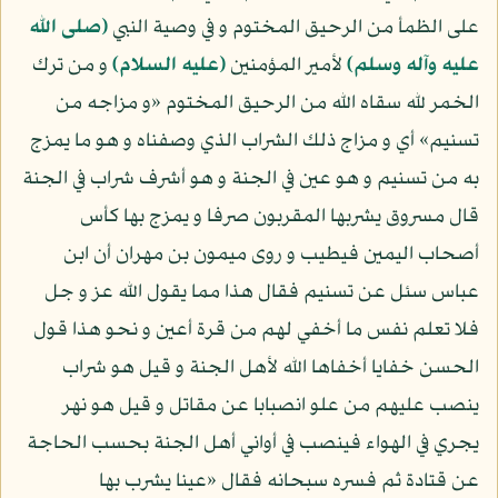
على الظمأ من الرحيق المختوم و في وصية النبي
(صلى الله
عليه وآله وسلم)
لأمير المؤمنين
(عليه السلام)
و من ترك
الخمر لله سقاه الله من الرحيق المختوم «و مزاجه من
تسنيم» أي و مزاج ذلك الشراب الذي وصفناه و هو ما يمزج
به من تسنيم و هو عين في الجنة و هو أشرف شراب في الجنة
قال مسروق يشربها المقربون صرفا و يمزج بها كأس
أصحاب اليمين فيطيب و روى ميمون بن مهران أن ابن
عباس سئل عن تسنيم فقال هذا مما يقول الله عز و جل
فلا تعلم نفس ما أخفي لهم من قرة أعين و نحو هذا قول
الحسن خفايا أخفاها الله لأهل الجنة و قيل هو شراب
ينصب عليهم من علو انصبابا عن مقاتل و قيل هو نهر
يجري في الهواء فينصب في أواني أهل الجنة بحسب الحاجة
عن قتادة ثم فسره سبحانه فقال «عينا يشرب بها