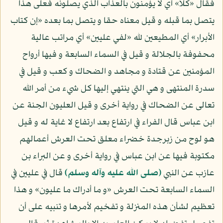
فقال «كلا» أي لا يؤمنون بالعذاب الذي يصلونه فعلى هذا
يتصل بما قبله و قيل معناه حقا و يتصل بما بعده «إن كتاب
الأبرار» أي المطيعين لله «لفي عليين» أي مراتب عالية
محفوفة بالجلالة و قيل في السماء السابعة و فيها أرواح
المؤمنين عن قتادة و مجاهد و الضحاك و كعب و قيل في
سدرة المنتهى و هي التي ينتهي إليها كل شيء من أمر الله
تعالى عن الضحاك في رواية أخرى و قيل العليون الجنة عن
ابن عباس قال الفراء في ارتفاع بعد ارتفاع لا غاية له و قيل
هو لوح من زبرجدة خضراء معلق تحت العرش أعمالهم
مكتوبة فيها عن ابن عباس في رواية أخرى و عن البراء بن
عازب عن النبي
(صلى الله عليه وآله وسلم)
قال في عليين في
السماء السابعة تحت العرش «و ما أدراك ما عليون» و هذا
تعظيم لشأن هذه المنزلة و تفخيم لأمرها و تنبيه على أن