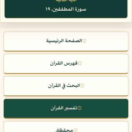
الآية التالية
سورة المطففين، ١٩
۞
الصفحة الرئيسية
۞
فهرس القرآن
۞
البحث في القرآن
۞
تفسير القرآن
۞
محفظتي